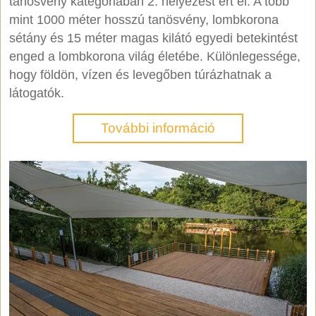
tanösvény kategóriában 2. helyezést ért el. A több
mint 1000 méter hosszú tanösvény, lombkorona
sétány és 15 méter magas kilátó egyedi betekintést
enged a lombkorona világ életébe. Különlegessége,
hogy földön, vízen és levegőben túrázhatnak a
látogatók.
További információ