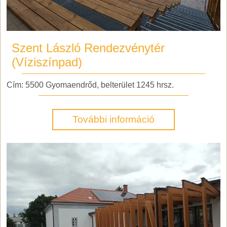
Szent László Rendezvénytér
(Víziszínpad)
Cím: 5500 Gyomaendrőd, belterület 1245 hrsz.
További információ