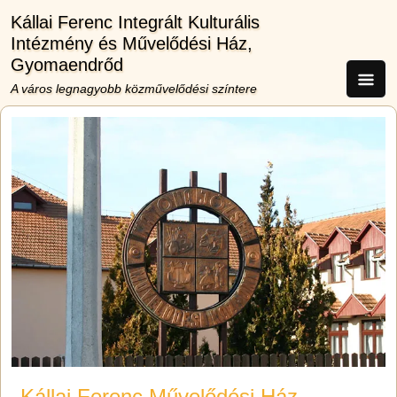
Ugrás a tartalomra
Kállai Ferenc Integrált Kulturális
Intézmény és Művelődési Ház,
Gyomaendrőd
A város legnagyobb közművelődési színtere
Kállai Ferenc Művelődési Ház