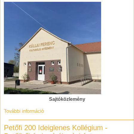
Sajtóközlemény
További információ
Petőfi 200 Ideiglenes Kollégium -