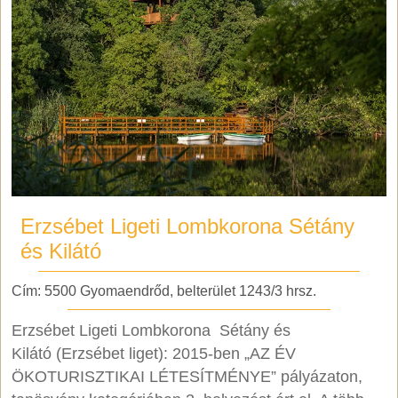
Erzsébet Ligeti Lombkorona Sétány
és Kilátó
Cím: 5500 Gyomaendrőd, belterület 1243/3 hrsz.
Erzsébet Ligeti Lombkorona Sétány és
Kilátó (Erzsébet liget): 2015-ben „AZ ÉV
ÖKOTURISZTIKAI LÉTESÍTMÉNYE” pályázaton,