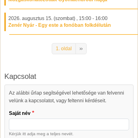
2026. augusztus 15. (szombat)
,
15:00
-
16:00
Zenér Nyár - Egy este a fonóban folkdélután
Oldalszámozás
Következő oldal
1. oldal
››
Kapcsolat
Az alábbi űrlap segítségével lehetősége van felvenni
Kapcsolat
velünk a kapcsolatot, vagy feltenni kérdéseit.
Saját név
Kérjük itt adja meg a teljes nevét.