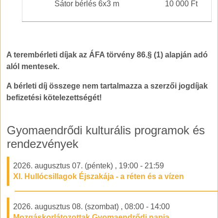
Sátor bérlés 6x3 m
10 000 Ft
A terembérleti díjak az ÁFA törvény 86.§ (1) alapján adó
alól mentesek.
A bérleti díj összege nem tartalmazza a szerzői jogdíjak
befizetési kötelezettségét!
Gyomaendrődi kulturális programok és
rendezvények
2026. augusztus 07. (péntek)
,
19:00
-
21:59
XI. Hullócsillagok Éjszakája - a réten és a vízen
2026. augusztus 08. (szombat)
,
08:00
-
14:00
Mozgáskorlátozottak Gyomaendrődi napja