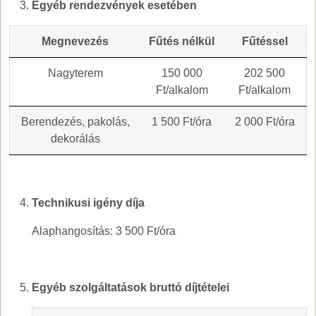
Egyéb rendezvények esetében
Megnevezés
Fűtés nélkül
Fűtéssel
Nagyterem
150 000
202 500
Ft/alkalom
Ft/alkalom
Berendezés, pakolás,
1 500 Ft/óra
2 000 Ft/óra
dekorálás
Technikusi igény díja
Alaphangosítás: 3 500 Ft/óra
Egyéb szolgáltatások bruttó díjtételei