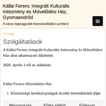
Ugrás a tartalomra
Kállai Ferenc Integrált Kulturális
Intézmény és Művelődési Ház,
Gyomaendrőd
A város legnagyobb közművelődési színtere
Címlap
Szolgáltatások
A Kállai Ferenc Integrált Kulturális Intézmény és Művelődési
Ház által alkalmazott díjtételek
2025. április 1-től az alábbiak:
Kállai Ferenc Művelődési Ház
Közösségi tevékenységek bruttó terembérleti díjai
Megnevezés
Fűtés nélkül
Fűtéssel