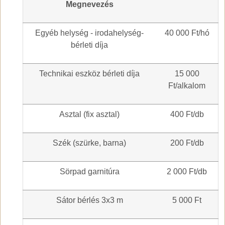
Megnevezés
Egyéb helység - irodahelység-
40 000 Ft/hó
bérleti díja
Technikai eszköz bérleti díja
15 000
Ft/alkalom
Asztal (fix asztal)
400 Ft/db
Szék (szürke, barna)
200 Ft/db
Sörpad garnitúra
2 000 Ft/db
Sátor bérlés 3x3 m
5 000 Ft