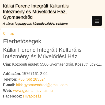
Ugrás a tartalomra
Kállai Ferenc Integrált Kulturális
Intézmény és Művelődési Ház,
Gyomaendrőd
A város legnagyobb közművelődési színtere
Címlap
Elérhetőségek
Kállai Ferenc Integrált Kulturális
Intézmény és Művelődési Ház
Cím:
Központi épület: 5500 Gyomaendrőd, Kossuth út 9-11.
Adószám:
15767161-2-04
Telefon:
+36 (66) 283524
E-mail:
kfkk.gyomaendrod@gmail.com
Web:
www.gyomaimuvhaz.hu
Facebook:
Hivatkozás