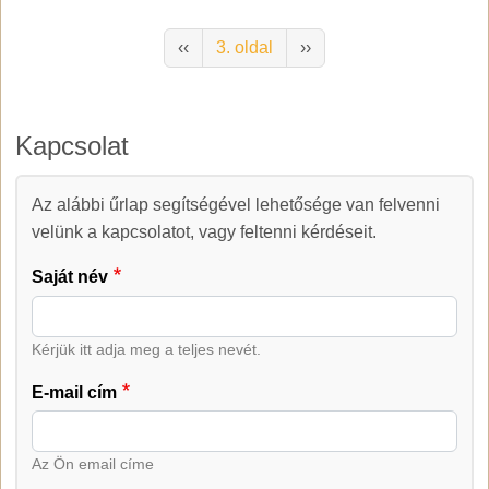
Oldalszámozás
Előző oldal
Következő oldal
‹‹
3. oldal
››
Kapcsolat
Az alábbi űrlap segítségével lehetősége van felvenni
Kapcsolat
velünk a kapcsolatot, vagy feltenni kérdéseit.
Saját név
Kérjük itt adja meg a teljes nevét.
E-mail cím
Az Ön email címe