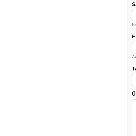
S
Ké
E
A
T
Ü