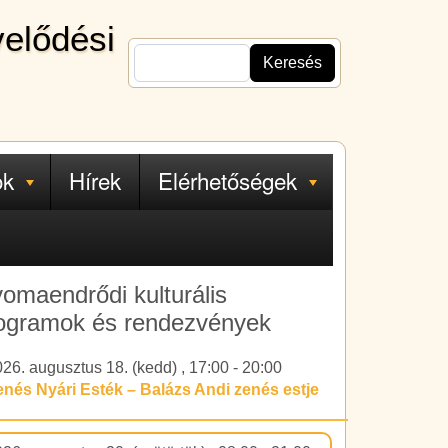
velődési
Keresés
ok
Hírek
Elérhetőségek
omaendrődi kulturális
ogramok és rendezvények
026. augusztus 18. (kedd)
,
17:00
-
20:00
enés Nyári Esték – Balázs Andi zenés estje