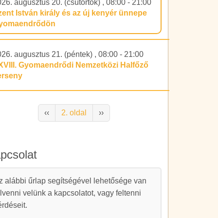
26. augusztus 20. (csütörtök)
,
08:00
-
21:00
zent István király és az új kenyér ünnepe
yomaendrődön
26. augusztus 21. (péntek)
,
08:00
-
21:00
XVIII. Gyomaendrődi Nemzetközi Halfőző
erseny
alszámozás
Előző oldal
Következő oldal
‹‹
2. oldal
››
pcsolat
apcsolat
z alábbi űrlap segítségével lehetősége van
elvenni velünk a kapcsolatot, vagy feltenni
érdéseit.