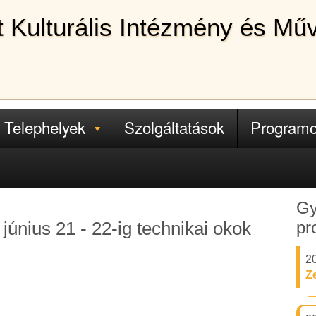
lt Kulturális Intézmény és Mű
Telephelyek
Szolgáltatások
Program
Gy
pr
június 21 - 22-ig technikai okok
2
Z