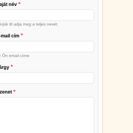
aját név
rjük itt adja meg a teljes nevét.
-mail cím
z Ön email címe
árgy
zenet