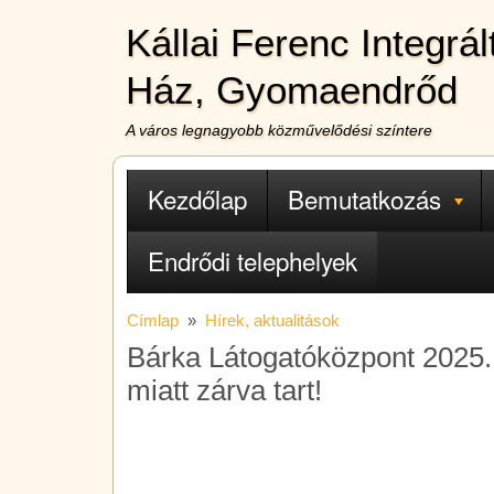
Ugrás a tartalomra
Kállai Ferenc Integrá
Ház, Gyomaendrőd
A város legnagyobb közművelődési színtere
Fő navigáció
Kezdőlap
Bemutatkozás
Endrődi telephelyek
Címlap
Hírek, aktualitások
Bárka Látogatóközpont 2025. 
miatt zárva tart!