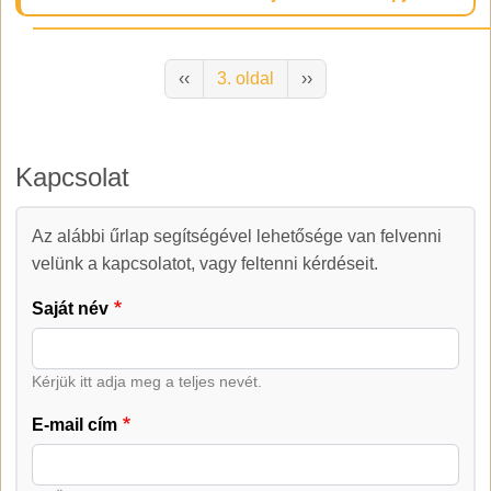
Oldalszámozás
Előző oldal
Következő oldal
‹‹
3. oldal
››
Kapcsolat
Az alábbi űrlap segítségével lehetősége van felvenni
Kapcsolat
velünk a kapcsolatot, vagy feltenni kérdéseit.
Saját név
Kérjük itt adja meg a teljes nevét.
E-mail cím