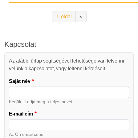
Oldalszámozás
Következő oldal
1. oldal
››
Kapcsolat
Az alábbi űrlap segítségével lehetősége van felvenni
Kapcsolat
velünk a kapcsolatot, vagy feltenni kérdéseit.
Saját név
Kérjük itt adja meg a teljes nevét.
E-mail cím
Az Ön email címe