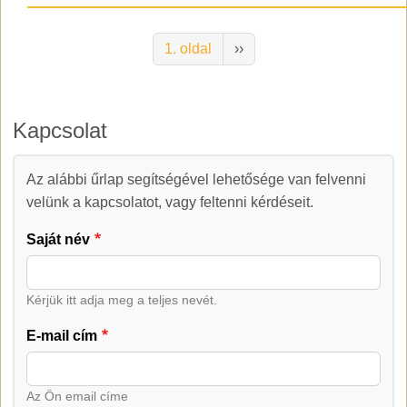
Oldalszámozás
Következő oldal
1. oldal
››
Kapcsolat
Az alábbi űrlap segítségével lehetősége van felvenni
Kapcsolat
velünk a kapcsolatot, vagy feltenni kérdéseit.
Saját név
Kérjük itt adja meg a teljes nevét.
E-mail cím
Az Ön email címe