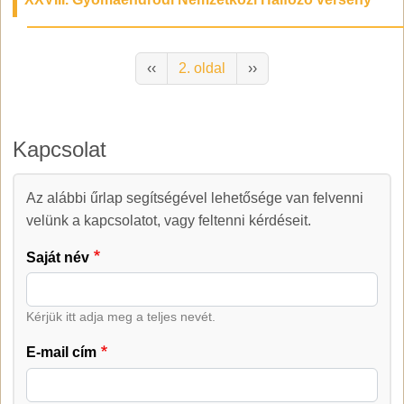
Oldalszámozás
Előző oldal
Következő oldal
‹‹
2. oldal
››
Kapcsolat
Az alábbi űrlap segítségével lehetősége van felvenni
Kapcsolat
velünk a kapcsolatot, vagy feltenni kérdéseit.
Saját név
Kérjük itt adja meg a teljes nevét.
E-mail cím