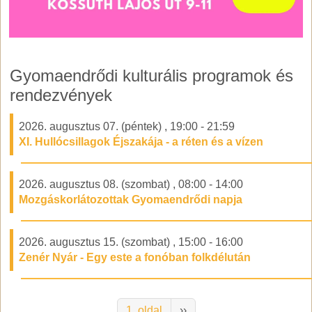
Gyomaendrődi kulturális programok és
rendezvények
2026. augusztus 07. (péntek)
,
19:00
-
21:59
XI. Hullócsillagok Éjszakája - a réten és a vízen
2026. augusztus 08. (szombat)
,
08:00
-
14:00
Mozgáskorlátozottak Gyomaendrődi napja
2026. augusztus 15. (szombat)
,
15:00
-
16:00
Zenér Nyár - Egy este a fonóban folkdélután
Oldalszámozás
Következő oldal
1. oldal
››