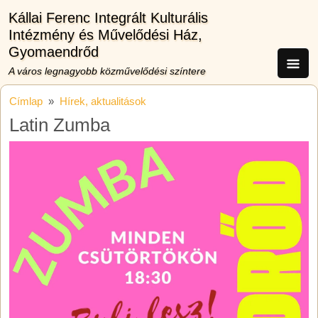
Ugrás a tartalomra
Kállai Ferenc Integrált Kulturális
Intézmény és Művelődési Ház,
Gyomaendrőd
A város legnagyobb közművelődési színtere
Címlap
Hírek, aktualitások
Latin Zumba