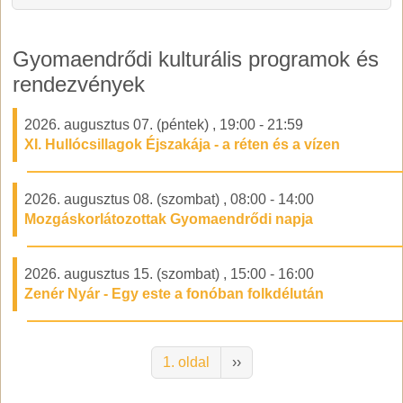
Gyomaendrődi kulturális programok és
rendezvények
2026. augusztus 07. (péntek)
,
19:00
-
21:59
XI. Hullócsillagok Éjszakája - a réten és a vízen
2026. augusztus 08. (szombat)
,
08:00
-
14:00
Mozgáskorlátozottak Gyomaendrődi napja
2026. augusztus 15. (szombat)
,
15:00
-
16:00
Zenér Nyár - Egy este a fonóban folkdélután
Oldalszámozás
Következő oldal
1. oldal
››