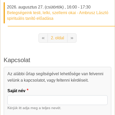
2026. augusztus 27. (csütörtök)
,
16:00
-
17:30
Betegségeink testi, lelki, szellemi okai - Ambrusz László
spirituális tanító előadása
Oldalszámozás
Előző oldal
Következő oldal
‹‹
2. oldal
››
Kapcsolat
Kapcsolat
Az alábbi űrlap segítségével lehetősége van felvenni
velünk a kapcsolatot, vagy feltenni kérdéseit.
Saját név
Kérjük itt adja meg a teljes nevét.