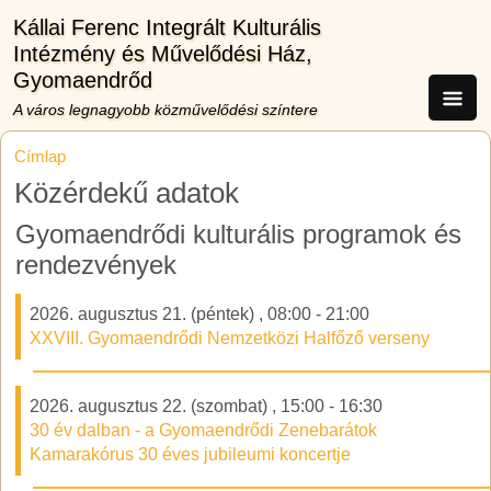
Ugrás a tartalomra
Kállai Ferenc Integrált Kulturális
Intézmény és Művelődési Ház,
Gyomaendrőd
A város legnagyobb közművelődési színtere
Címlap
Közérdekű adatok
Gyomaendrődi kulturális programok és
rendezvények
2026. augusztus 21. (péntek)
,
08:00
-
21:00
XXVIII. Gyomaendrődi Nemzetközi Halfőző verseny
2026. augusztus 22. (szombat)
,
15:00
-
16:30
30 év dalban - a Gyomaendrődi Zenebarátok
Kamarakórus 30 éves jubileumi koncertje