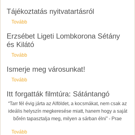
Tájékoztatás nyitvatartásról
(Tájékoztatás nyitvatartásról)
Tovább
Erzsébet Ligeti Lombkorona Sétány
és Kilátó
(Erzsébet Ligeti Lombkorona Sétány és Kilátó)
Tovább
Ismerje meg városunkat!
(Ismerje meg városunkat!)
Tovább
Itt forgatták filmtúra: Sátántangó
“Tarr fél évig járta az Alföldet, a kocsmákat, nem csak az
ideális helyszín megkeresése miatt, hanem hogy a saját
bőrén tapasztalja meg, milyen a sárban élni” - Prae
(Itt forgatták filmtúra: Sátántangó)
Tovább