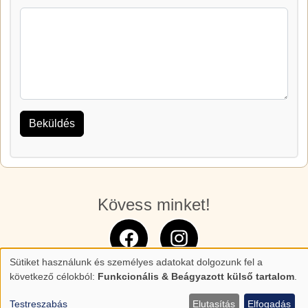
Kövess minket!
Sütiket használunk és személyes adatokat dolgozunk fel a
Személyes
következő célokból:
Funkcionális & Beágyazott külső tartalom
.
adatok
Testreszabás
Elutasítás
Elfogadás