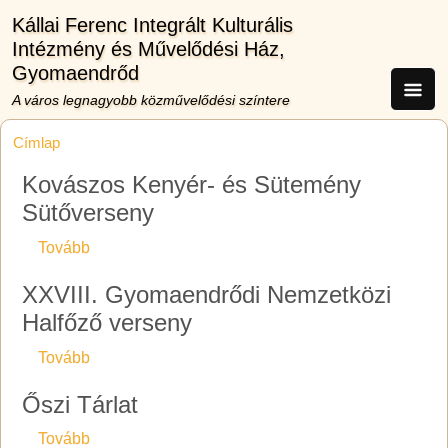
Ugrás a tartalomra
Kállai Ferenc Integrált Kulturális
Intézmény és Művelődési Ház,
Gyomaendrőd
A város legnagyobb közművelődési színtere
Címlap
Kovászos Kenyér- és Sütemény
Sütőverseny
(Kovászos Kenyér- és Sütemény Sütőverseny)
Tovább
XXVIII. Gyomaendrődi Nemzetközi
Halfőző verseny
(XXVIII. Gyomaendrődi Nemzetközi Halfőző verse
Tovább
Őszi Tárlat
(Őszi Tárlat)
Tovább