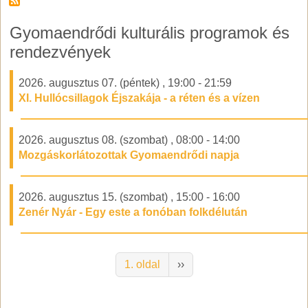
Gyomaendrődi kulturális programok és
rendezvények
2026. augusztus 07. (péntek)
,
19:00
-
21:59
XI. Hullócsillagok Éjszakája - a réten és a vízen
2026. augusztus 08. (szombat)
,
08:00
-
14:00
Mozgáskorlátozottak Gyomaendrődi napja
2026. augusztus 15. (szombat)
,
15:00
-
16:00
Zenér Nyár - Egy este a fonóban folkdélután
Oldalszámozás
Következő oldal
1. oldal
››