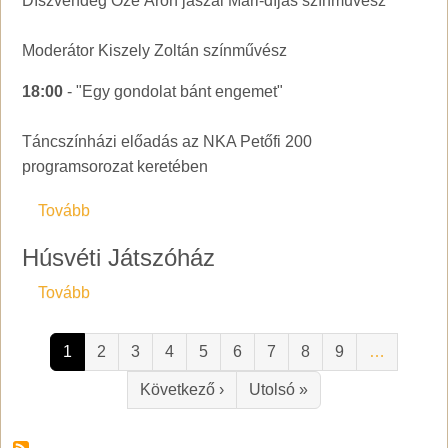
Díszvendég Őze Áron jaszai Mari-díjas színművész
Moderátor Kiszely Zoltán színművész
18:00
- "Egy gondolat bánt engemet"
Táncszínházi előadás az NKA Petőfi 200
programsorozat keretében
(Kállai Nap Gyomaendrőd)
Tovább
Húsvéti Játszóház
(Húsvéti Játszóház)
Tovább
Oldalszámozás
1
2
3
4
5
6
7
8
9
…
Következő oldal
Utolsó oldal
Következő ›
Utolsó »