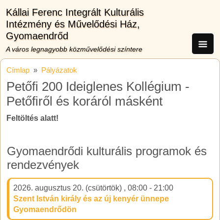
Ugrás a tartalomra
Kállai Ferenc Integrált Kulturális
Intézmény és Művelődési Ház,
Gyomaendrőd
A város legnagyobb közművelődési színtere
Címlap
Pályázatok
Petőfi 200 Ideiglenes Kollégium -
Petőfiről és koráról másként
Feltöltés alatt!
Gyomaendrődi kulturális programok és
rendezvények
2026. augusztus 20. (csütörtök)
,
08:00
-
21:00
Szent István király és az új kenyér ünnepe
Gyomaendrődön