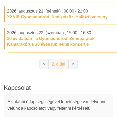
2026. augusztus 21. (péntek)
,
08:00
-
21:00
XXVIII. Gyomaendrődi Nemzetközi Halfőző verseny
2026. augusztus 22. (szombat)
,
15:00
-
16:30
30 év dalban - a Gyomaendrődi Zenebarátok
Kamarakórus 30 éves jubileumi koncertje
Oldalszámozás
Előző oldal
Következő oldal
‹‹
2. oldal
››
Kapcsolat
Az alábbi űrlap segítségével lehetősége van felvenni
Kapcsolat
velünk a kapcsolatot, vagy feltenni kérdéseit.