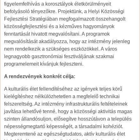
figyelemfelhívás a korosztályok életkörülményeit
befolyásoló tényezőkre. Projektünk, a Helyi Közösségi
Fejlesztési Stratégiában megfogalmazott összehangolt
közösségfejlesztési és a kézműves hagyományok
fenntartását hivatott megvalósítani. A programok
megvalósítását akadályozza, hogy az intézmény jelenleg
nem rendelkezik a szükséges eszközökkel. A város
legnagyobb gasztronómiai fesztiváljának szakmai
programelemeit kívánjuk fejleszteni.
A rendezvények konkrét célja:
A kulturális élet fellendítéséhez az igények teljes körű
kielégítéshez nélkülözhetetlen a megfelelő technikai
felszereltség. Az intézmény infrastrukturális feltételeinek
javítása lehetővé tenné, hogy a közösségi aktivitás magas
szinten állandósuljon, elősegítve hosszútávon a település
népességmegtartó képességét, a társadalmi kohéziót.
Megteremtené az egészségtudatos, aktív kulturális élet