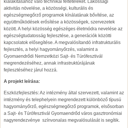
kialakításához való technikai feltételeket. Lakossági
aktivitás növelése, a közösségi, kulturális és
egészségmegőrző programok kínálatának bővítése, az
együttműködések erősítése a közösségek, szervezetek
között. A helyi közösség egészéges életmódra nevelése az
egészségtudatosság fejlesztése, a generációk közötti
kapcsolatok elősegítése. A megvalósítandó infratrukturális
fejlesztés, a helyi hagyományőrzés, valamint a
Gyomaendrődi Nemzetközi Sajt- és Túrófesztivál
megrendezéséhez, annak infrastruktúrájának
fejlesztéséhez járul hozzá.
A projekt leírása:
Eszközfejlesztés: Az intézmény által szervezett, valamint az
intézmény és telephelyein megrendezett különböző típusú
hagyományőrző, egészségmegőrző programok, elsősorban
a Sajt- és Túrófesztivál Gyomaendrőd város gasztronómiai
nagyrendezvénye színvonalas megvalósulását is segítik.