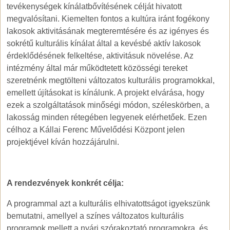
tevékenységek kínálatbővítésének célját hivatott
megvalósítani. Kiemelten fontos a kultúra iránt fogékony
lakosok aktivitásának megteremtésére és az igényes és
sokrétű kulturális kínálat által a kevésbé aktív lakosok
érdeklődésének felkeltése, aktivitásuk növelése. Az
intézmény által már működtetett közösségi tereket
szeretnénk megtölteni változatos kulturális programokkal,
emellett újításokat is kínálunk. A projekt elvárása, hogy
ezek a szolgáltatások minőségi módon, széleskörben, a
lakosság minden rétegében legyenek elérhetőek. Ezen
célhoz a Kállai Ferenc Művelődési Központ jelen
projektjével kíván hozzájárulni.
A rendezvények konkrét célja:
A programmal azt a kulturális elhivatottságot igyekszünk
bemutatni, amellyel a színes változatos kulturális
programok mellett a nyári szórakoztató programokra és