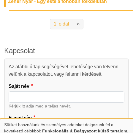
Zenér Nyár - Egy este a fonóban folkdélután
Oldalszámozás
Következő oldal
1. oldal
››
Kapcsolat
Az alábbi űrlap segítségével lehetősége van felvenni
Kapcsolat
velünk a kapcsolatot, vagy feltenni kérdéseit.
Saját név
Kérjük itt adja meg a teljes nevét.
E-mail cím
Sütiket használunk és személyes adatokat dolgozunk fel a
Személyes
következő célokból:
Funkcionális & Beágyazott külső tartalom
.