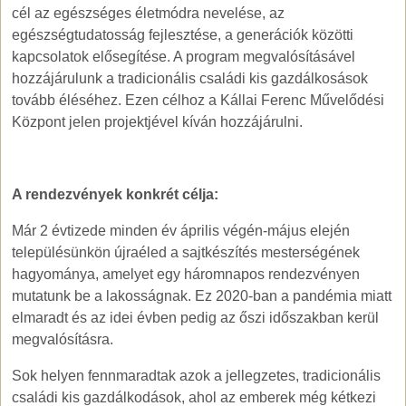
cél az egészséges életmódra nevelése, az
egészségtudatosság fejlesztése, a generációk közötti
kapcsolatok elősegítése. A program megvalósításável
hozzájárulunk a tradicionális családi kis gazdálkosások
tovább éléséhez. Ezen célhoz a Kállai Ferenc Művelődési
Központ jelen projektjével kíván hozzájárulni.
A rendezvények konkrét célja:
Már 2 évtizede minden év április végén-május elején
településünkön újraéled a sajtkészítés mesterségének
hagyománya, amelyet egy háromnapos rendezvényen
mutatunk be a lakosságnak. Ez 2020-ban a pandémia miatt
elmaradt és az idei évben pedig az őszi időszakban kerül
megvalósításra.
Sok helyen fennmaradtak azok a jellegzetes, tradicionális
családi kis gazdálkodások, ahol az emberek még kétkezi