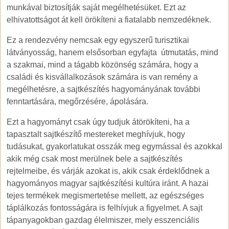
munkával biztosítják saját megélhetésüket. Ezt az
elhivatottságot át kell örökíteni a fiatalabb nemzedéknek.
Ez a rendezvény nemcsak egy egyszerű turisztikai
látványosság, hanem elsősorban egyfajta útmutatás, mind
a szakmai, mind a tágabb közönség számára, hogy a
családi és kisvállalkozások számára is van remény a
megélhetésre, a sajtkészítés hagyományának további
fenntartására, megőrzésére, ápolására.
Ezt a hagyományt csak úgy tudjuk átörökíteni, ha a
tapasztalt sajtkészítő mestereket meghívjuk, hogy
tudásukat, gyakorlatukat osszák meg egymással és azokkal
akik még csak most merülnek bele a sajtkészítés
rejtelmeibe, és várják azokat is, akik csak érdeklődnek a
hagyományos magyar sajtkészítési kultúra iránt. A hazai
tejes termékek megismertetése mellett, az egészséges
táplálkozás fontosságára is felhívjuk a figyelmet. A sajt
tápanyagokban gazdag élelmiszer, mely esszenciális