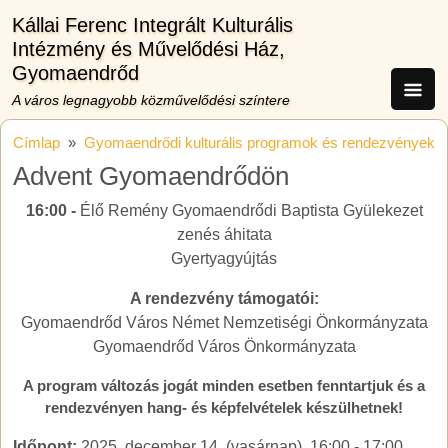
Ugrás a tartalomra
Kállai Ferenc Integrált Kulturális
Intézmény és Művelődési Ház,
Gyomaendrőd
A város legnagyobb közművelődési színtere
Címlap
Gyomaendrődi kulturális programok és rendezvények
Advent Gyomaendrődön
16:00 -
Élő Remény Gyomaendrődi Baptista Gyülekezet
zenés áhitata
Gyertyagyújtás
A rendezvény támogatói:
Gyomaendrőd Város Német Nemzetiségi Önkormányzata
Gyomaendrőd Város Önkormányzata
A program változás jogát minden esetben fenntartjuk és a
rendezvényen hang- és képfelvételek készülhetnek!
Időpont:
2025. december 14. (vasárnap), 16:00
-
17:00