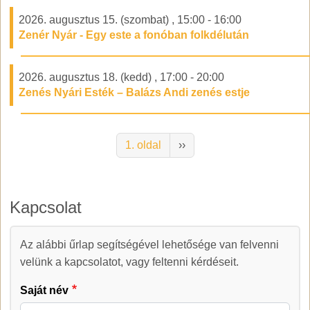
2026. augusztus 15. (szombat)
,
15:00
-
16:00
Zenér Nyár - Egy este a fonóban folkdélután
2026. augusztus 18. (kedd)
,
17:00
-
20:00
Zenés Nyári Esték – Balázs Andi zenés estje
Oldalszámozás
Következő oldal
1. oldal
››
Kapcsolat
Az alábbi űrlap segítségével lehetősége van felvenni
Kapcsolat
velünk a kapcsolatot, vagy feltenni kérdéseit.
Saját név