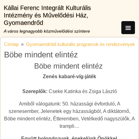
Ugrás a tartalomra
Kállai Ferenc Integrált Kulturális
Intézmény és Művelődési Ház,
Gyomaendrőd
A város legnagyobb közművelődési színtere
Címlap
Gyomaendrődi kulturális programok és rendezvények
Böbe mindent elintéz
Böbe mindent elintéz
Zenés kabaré-víg-játék
Szereplők:
Cseke Katinka és Zsiga László
Amiből válogatunk: 50. házassági évforduló, A
szenesember, Jelenetek egy házasságból, A diktátornő,
Böbe mindent elintéz, Étteremben, Vetélkedő nagyszülők, A
trampli…
Együtt bolondozunk, énekelünk Önökkel.