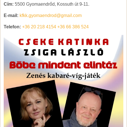
Cím:
5500 Gyomaendrőd, Kossuth út 9-11.
E-mail:
kfkk.gyomaendrod@gmail.com
Telefon:
+36 20 218 4154
+36 66 386 524