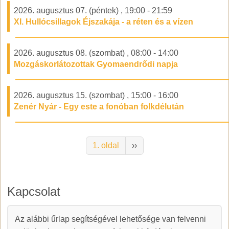
2026. augusztus 07. (péntek)
,
19:00
-
21:59
XI. Hullócsillagok Éjszakája - a réten és a vízen
2026. augusztus 08. (szombat)
,
08:00
-
14:00
Mozgáskorlátozottak Gyomaendrődi napja
2026. augusztus 15. (szombat)
,
15:00
-
16:00
Zenér Nyár - Egy este a fonóban folkdélután
Oldalszámozás
Következő oldal
1. oldal
››
Kapcsolat
Az alábbi űrlap segítségével lehetősége van felvenni