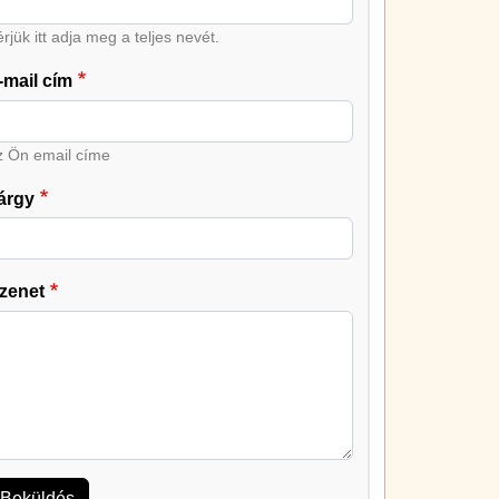
rjük itt adja meg a teljes nevét.
-mail cím
z Ön email címe
árgy
zenet