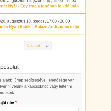
026. augusztus 15. (szombat)
,
15:00
-
16:00
enér Nyár - Egy este a fonóban folkdélután
026. augusztus 18. (kedd)
,
17:00
-
20:00
enés Nyári Esték – Balázs Andi zenés estje
alszámozás
Következő oldal
1. oldal
››
pcsolat
apcsolat
z alábbi űrlap segítségével lehetősége van
elvenni velünk a kapcsolatot, vagy feltenni
érdéseit.
aját név