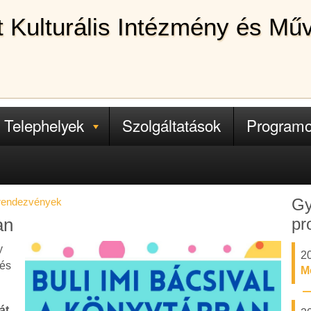
lt Kulturális Intézmény és Mű
Telephelyek
Szolgáltatások
Program
Gy
 rendezvények
pr
an
y
2
 és
M
át