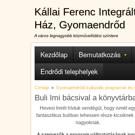
Ugrás a tartalomra
Kállai Ferenc Integrá
Ház, Gyomaendrőd
A város legnagyobb közművelődési színtere
Fő navigáció
Kezdőlap
Bemutatkozás
Endrődi telephelyek
Címlap
Gyomaendrődi kulturális programok és
Buli Imi bácsival a könyvtárb
Hevesi Imrét hívtuk vendégül, hogy ismét eg
fantasztikus buliban lehessen része kicsiknek
nagyoknak.
A szervezők a program változtatásának jog