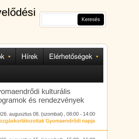
velődési
Keresés
ok
Hírek
Elérhetőségek
omaendrődi kulturális
ogramok és rendezvények
026. augusztus 08. (szombat)
,
08:00
-
14:00
ozgáskorlátozottak Gyomaendrődi napja