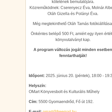
kötetének bemutatójára.
Közreműködnek: Cserenyecz Éva, Molnár Albe
Oláh Gizella és Polányi Éva.
Még megtekinthető Oláh Tamás fotókiállítása
Önkéntes belépő 500 Ft, amiért egy ilyen érté
könyvutalványt kap.
A program változás jogát minden esetbe
fenntarthatják!
Időpont:
2025. június 20. (péntek), 18:00
-
19:
Helyszín:
OMart Könyvesbolt és Kulturális Műhely
Cím:
5500 Gyomaendrőd, Fő út 192.
E-mail:
omart@freemail.hu