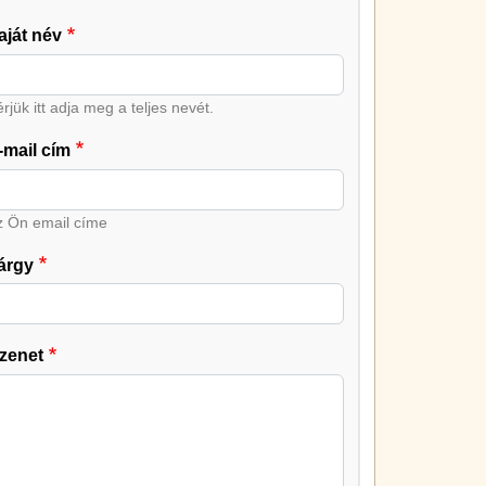
aját név
rjük itt adja meg a teljes nevét.
-mail cím
z Ön email címe
árgy
zenet