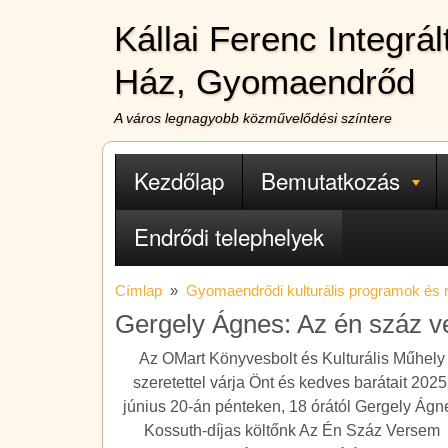
Ugrás a tartalomra
Kállai Ferenc Integrá
Ház, Gyomaendrőd
A város legnagyobb közművelődési színtere
Fő navigáció
Kezdőlap
Bemutatkozás
Endrődi telephelyek
Címlap
Gyomaendrődi kulturális programok és
Gergely Ágnes: Az én száz v
Az OMart Könyvesbolt és Kulturális Műhely
szeretettel várja Önt és kedves barátait 2025
június 20-án pénteken, 18 órától Gergely Ágn
Kossuth-díjas költőnk Az Én Száz Versem