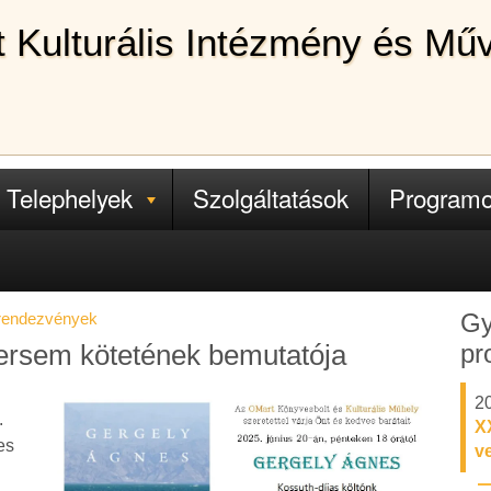
lt Kulturális Intézmény és Mű
Telephelyek
Szolgáltatások
Program
Gy
 rendezvények
pr
ersem kötetének bemutatója
20
.
X
es
v