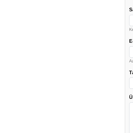
S
Ké
E
A
T
Ü