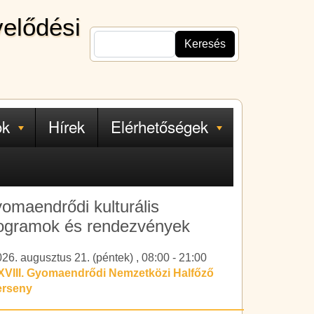
velődési
Keresés
ok
Hírek
Elérhetőségek
omaendrődi kulturális
ogramok és rendezvények
26. augusztus 21. (péntek)
,
08:00
-
21:00
XVIII. Gyomaendrődi Nemzetközi Halfőző
erseny