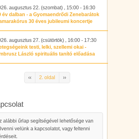
026. augusztus 22. (szombat)
,
15:00
-
16:30
0 év dalban - a Gyomaendrődi Zenebarátok
amarakórus 30 éves jubileumi koncertje
26. augusztus 27. (csütörtök)
,
16:00
-
17:30
tegségeink testi, lelki, szellemi okai -
mbrusz László spirituális tanító előadása
alszámozás
Előző oldal
Következő oldal
‹‹
2. oldal
››
pcsolat
apcsolat
z alábbi űrlap segítségével lehetősége van
elvenni velünk a kapcsolatot, vagy feltenni
érdéseit.