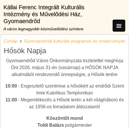
Ugrás a tartalomra
Kállai Ferenc Integrált Kulturális
Intézmény és Művelődési Ház,
Gyomaendrőd
A város legnagyobb közművelődési színtere
Címlap
Gyomaendrődi kulturális programok és rendezvények
Hősök Napja
Gyomaendrőd Város Önkormányzata tisztelettel meghívja
Önt 2026. május 31-én (vasárnap) a HŐSÖK NAPJA
alkalmából rendezendő ünnepségre, a Hősök terére
10:00
- Engesztelő szentmise a hősökért az endrődi Szent
Imre Katolikus Templomban
11:00
- Megemlékezés a Hősök terén a két világháború és
az 1956-os forradalom áldozatairól
Köszöntőt mond
Toldi Balázs
polgármester