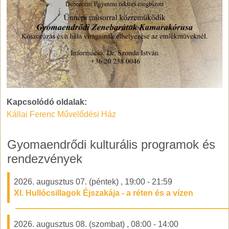
Kapcsolódó oldalak:
Kállai Ferenc Művelődési Ház
Gyomaendrődi kulturális programok és
rendezvények
2026. augusztus 07. (péntek)
,
19:00
-
21:59
XI. Hullócsillagok Éjszakája - a réten és a vízen
2026. augusztus 08. (szombat)
,
08:00
-
14:00