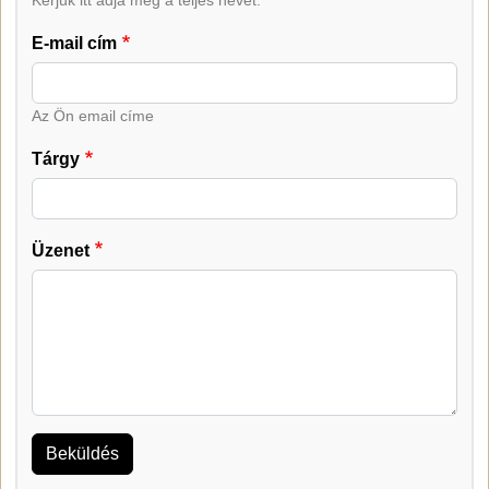
Kérjük itt adja meg a teljes nevét.
E-mail cím
Az Ön email címe
Tárgy
Üzenet