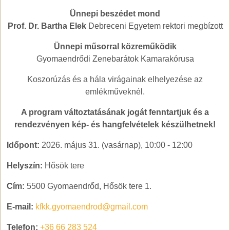
Ünnepi beszédet mond
Prof. Dr. Bartha Elek
Debreceni Egyetem rektori megbízott
Ünnepi műsorral közreműködik
Gyomaendrődi Zenebarátok Kamarakórusa
Koszorúzás és a hála virágainak elhelyezése az
emlékműveknél.
A program változtatásának jogát fenntartjuk és a
rendezvényen kép- és hangfelvételek készülhetnek!
Időpont:
2026. május 31. (vasárnap), 10:00
-
12:00
Helyszín:
Hősök tere
Cím:
5500 Gyomaendrőd, Hősök tere 1.
E-mail:
kfkk.gyomaendrod@gmail.com
Telefon:
+36 66 283 524