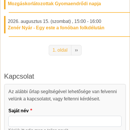
Mozgáskorlátozottak Gyomaendrődi napja
2026. augusztus 15. (szombat)
,
15:00
-
16:00
Zenér Nyár - Egy este a fonóban folkdélután
Oldalszámozás
Következő oldal
1. oldal
››
Kapcsolat
Az alábbi űrlap segítségével lehetősége van felvenni
Kapcsolat
velünk a kapcsolatot, vagy feltenni kérdéseit.
Saját név