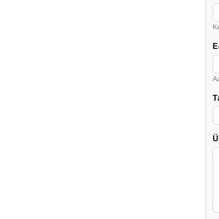
Ké
E
A
T
Ü