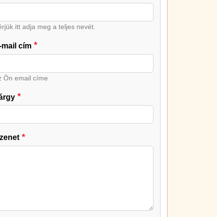
rjük itt adja meg a teljes nevét.
-mail cím
z Ön email címe
árgy
zenet