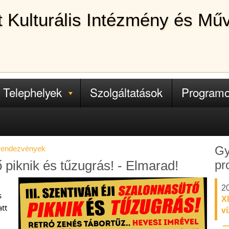
lt Kulturális Intézmény és Mű
Telephelyek
Szolgáltatások
Program
Gy
 rendezvények
pr
ő piknik és tűzugrás! - Elmarad!
20
s
XI
att
v