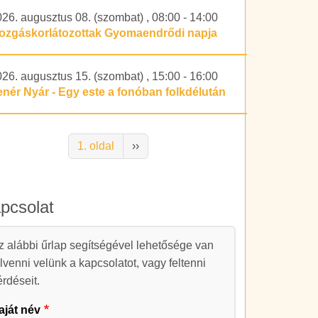
026. augusztus 08. (szombat)
,
08:00
-
14:00
ozgáskorlátozottak Gyomaendrődi napja
026. augusztus 15. (szombat)
,
15:00
-
16:00
enér Nyár - Egy este a fonóban folkdélután
alszámozás
Következő oldal
1. oldal
››
pcsolat
apcsolat
z alábbi űrlap segítségével lehetősége van
elvenni velünk a kapcsolatot, vagy feltenni
érdéseit.
aját név