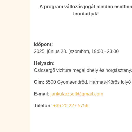
A program változás jogát minden esetbe
fenntartjuk!
Időpont:
2025. június 28. (szombat), 19:00
-
23:00
Helyszín:
Csicsergő vizitúra megállóhely és horgásztany
Cím:
5500 Gyomaendrőd, Hármas-Körös folyó
E-mail:
jankularzsolt@gmail.com
Telefon:
+36 20 227 5756