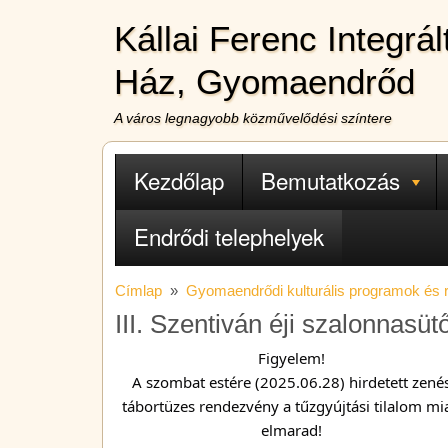
Ugrás a tartalomra
Kállai Ferenc Integrá
Ház, Gyomaendrőd
A város legnagyobb közművelődési színtere
Fő navigáció
Kezdőlap
Bemutatkozás
Endrődi telephelyek
Címlap
Gyomaendrődi kulturális programok és
III. Szentiván éji szalonnasüt
Figyelem!
A szombat estére (2025.06.28) hirdetett zené
tábortüzes rendezvény a tűzgyújtási tilalom mi
elmarad!