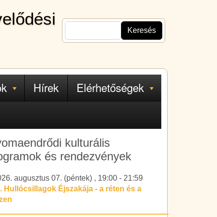
velődési
Keresés
ok
Hírek
Elérhetőségek
omaendrődi kulturális
ogramok és rendezvények
26. augusztus 07. (péntek)
,
19:00
-
21:59
. Hullócsillagok Éjszakája - a réten és a
ízen