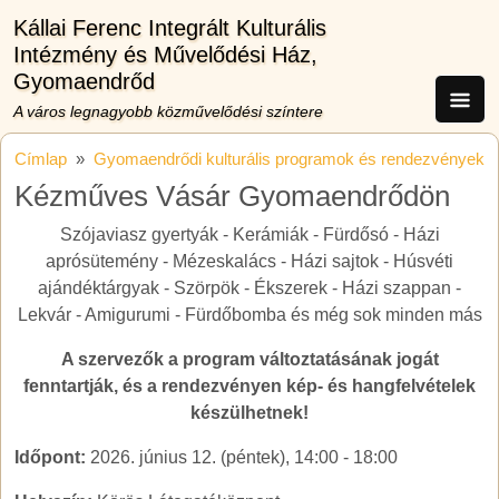
Ugrás a tartalomra
Kállai Ferenc Integrált Kulturális
Intézmény és Művelődési Ház,
Gyomaendrőd
A város legnagyobb közművelődési színtere
Címlap
Gyomaendrődi kulturális programok és rendezvények
Kézműves Vásár Gyomaendrődön
Szójaviasz gyertyák - Kerámiák - Fürdősó - Házi
aprósütemény - Mézeskalács - Házi sajtok - Húsvéti
ajándéktárgyak - Szörpök - Ékszerek - Házi szappan -
Lekvár - Amigurumi - Fürdőbomba és még sok minden más
A szervezők a program változtatásának jogát
fenntartják, és a rendezvényen kép- és hangfelvételek
készülhetnek!
Időpont:
2026. június 12. (péntek), 14:00
-
18:00