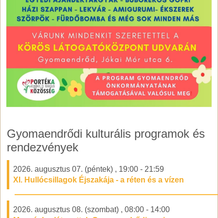
Gyomaendrődi kulturális programok és
rendezvények
2026. augusztus 07. (péntek)
,
19:00
-
21:59
XI. Hullócsillagok Éjszakája - a réten és a vízen
2026. augusztus 08. (szombat)
,
08:00
-
14:00