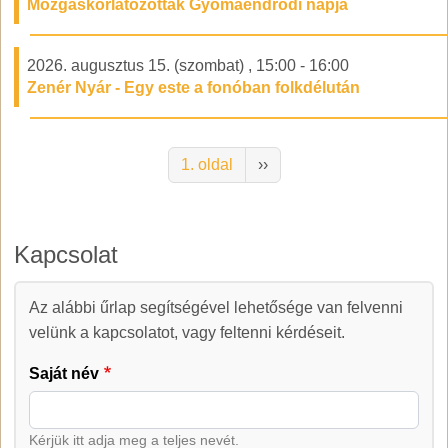
Mozgáskorlátozottak Gyomaendrődi napja
2026. augusztus 15. (szombat)
,
15:00
-
16:00
Zenér Nyár - Egy este a fonóban folkdélután
Oldalszámozás
Következő oldal
1. oldal
››
Kapcsolat
Az alábbi űrlap segítségével lehetősége van felvenni
Kapcsolat
velünk a kapcsolatot, vagy feltenni kérdéseit.
Saját név
Kérjük itt adja meg a teljes nevét.