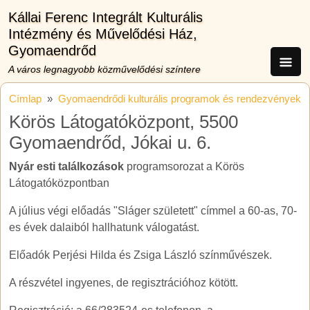
Ugrás a tartalomra
Kállai Ferenc Integrált Kulturális
Intézmény és Művelődési Ház,
Gyomaendrőd
A város legnagyobb közművelődési színtere
Címlap
Gyomaendrődi kulturális programok és rendezvények
Körös Látogatóközpont, 5500
Gyomaendrőd, Jókai u. 6.
Nyár esti találkozások
programsorozat a Körös
Látogatóközpontban
A július végi előadás "Sláger született" címmel a 60-as, 70-
es évek dalaiból hallhatunk válogatást.
Előadók Perjési Hilda és Zsiga László színművészek.
A részvétel ingyenes, de regisztrációhoz kötött.