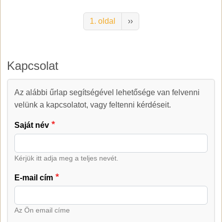
Oldalszámozás
Következő oldal
1. oldal
››
Kapcsolat
Az alábbi űrlap segítségével lehetősége van felvenni
Kapcsolat
velünk a kapcsolatot, vagy feltenni kérdéseit.
Saját név
Kérjük itt adja meg a teljes nevét.
E-mail cím
Az Ön email címe