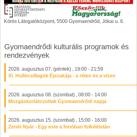
Körös Látogatóközpont, 5500 Gyomaendrőd, Jókai u. 6.
Körös Látogatóközpont, 5500 Gyomaendrőd, Jókai u. 6.
Gyomaendrődi kulturális programok és
rendezvények
2026. augusztus 07. (péntek)
,
19:00
-
21:59
XI. Hullócsillagok Éjszakája - a réten és a vízen
2026. augusztus 08. (szombat)
,
08:00
-
14:00
Mozgáskorlátozottak Gyomaendrődi napja
2026. augusztus 15. (szombat)
,
15:00
-
16:00
Zenér Nyár - Egy este a fonóban folkdélután