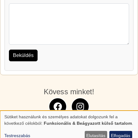
Kövess minket!
Sütiket használunk és személyes adatokat dolgozunk fel a
Személyes
következő célokból:
Funkcionális & Beágyazott külső tartalom
.
adatok
Testreszabás
Elutasítás
Elfogadás
és