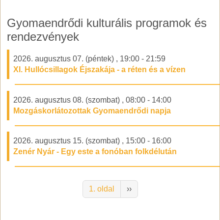
Gyomaendrődi kulturális programok és
rendezvények
2026. augusztus 07. (péntek)
,
19:00
-
21:59
XI. Hullócsillagok Éjszakája - a réten és a vízen
2026. augusztus 08. (szombat)
,
08:00
-
14:00
Mozgáskorlátozottak Gyomaendrődi napja
2026. augusztus 15. (szombat)
,
15:00
-
16:00
Zenér Nyár - Egy este a fonóban folkdélután
Oldalszámozás
Következő oldal
1. oldal
››