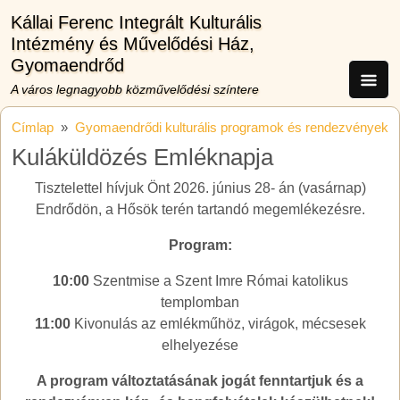
Ugrás a tartalomra
Kállai Ferenc Integrált Kulturális
Intézmény és Művelődési Ház,
Gyomaendrőd
A város legnagyobb közművelődési színtere
Címlap
Gyomaendrődi kulturális programok és rendezvények
Kuláküldözés Emléknapja
Tisztelettel hívjuk Önt 2026. június 28- án (vasárnap)
Endrődön, a Hősök terén tartandó megemlékezésre.
Program:
10:00
Szentmise a Szent Imre Római katolikus
templomban
11:00
Kivonulás az emlékműhöz, virágok, mécsesek
elhelyezése
A program változtatásának jogát fenntartjuk és a