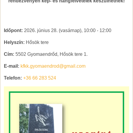
rendezvényen kép- és hangfelvételek készülhetnek!
Időpont:
2026. június 28. (vasárnap), 10:00
-
12:00
Helyszín:
Hősök tere
Cím:
5502 Gyomaendrőd, Hősök tere 1.
E-mail:
kfkk.gyomaendrod@gmail.com
Telefon:
+36 66 283 524