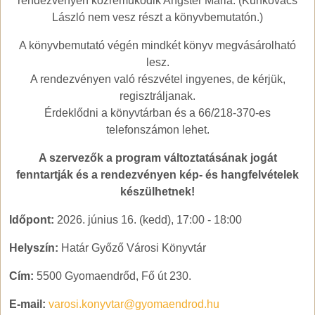
rendezvényen közreműködik Angster Mária. (Kunkovács
László nem vesz részt a könyvbemutatón.)
A könyvbemutató végén mindkét könyv megvásárolható
lesz.
A rendezvényen való részvétel ingyenes, de kérjük,
regisztráljanak.
Érdeklődni a könyvtárban és a 66/218-370-es
telefonszámon lehet.
A szervezők a program változtatásának jogát
fenntartják és a rendezvényen kép- és hangfelvételek
készülhetnek!
Időpont:
2026. június 16. (kedd), 17:00
-
18:00
Helyszín:
Határ Győző Városi Könyvtár
Cím:
5500 Gyomaendrőd, Fő út 230.
E-mail:
varosi.konyvtar@gyomaendrod.hu