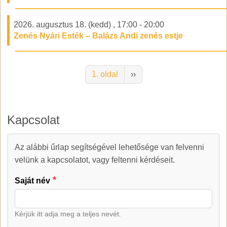
2026. augusztus 18. (kedd)
,
17:00
-
20:00
Zenés Nyári Esték – Balázs Andi zenés estje
Oldalszámozás
Következő oldal
1. oldal
››
Kapcsolat
Az alábbi űrlap segítségével lehetősége van felvenni
Kapcsolat
velünk a kapcsolatot, vagy feltenni kérdéseit.
Saját név
Kérjük itt adja meg a teljes nevét.