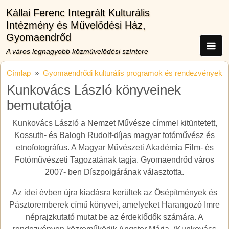
Ugrás a tartalomra
Kállai Ferenc Integrált Kulturális
Intézmény és Művelődési Ház,
Gyomaendrőd
A város legnagyobb közművelődési színtere
Címlap
Gyomaendrődi kulturális programok és rendezvények
Kunkovács László könyveinek
bemutatója
Kunkovács László a Nemzet Művésze címmel kitüntetett,
Kossuth- és Balogh Rudolf-díjas magyar fotóművész és
etnofotográfus. A Magyar Művészeti Akadémia Film- és
Fotóművészeti Tagozatának tagja. Gyomaendrőd város
2007- ben Díszpolgárának választotta.
Az idei évben újra kiadásra kerültek az Ősépítmények és
Pásztoremberek című könyvei, amelyeket Harangozó Imre
néprajzkutató mutat be az érdeklődők számára. A