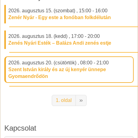
2026. augusztus 15. (szombat)
,
15:00
-
16:00
Zenér Nyár - Egy este a fonóban folkdélután
2026. augusztus 18. (kedd)
,
17:00
-
20:00
Zenés Nyári Esték – Balázs Andi zenés estje
2026. augusztus 20. (csütörtök)
,
08:00
-
21:00
Szent István király és az új kenyér ünnepe
Gyomaendrődön
Oldalszámozás
Következő oldal
1. oldal
››
Kapcsolat