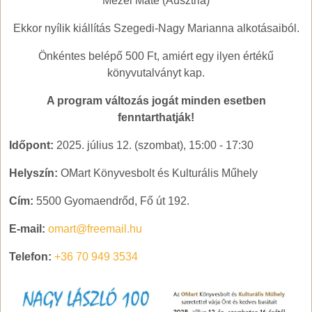
Mezei Máté (Ausztria)
Ekkor nyílik kiállítás Szegedi-Nagy Marianna alkotásaiból.
Önkéntes belépő 500 Ft, amiért egy ilyen értékű
könyvutalványt kap.
A program változás jogát minden esetben
fenntarthatják!
Időpont:
2025. július 12. (szombat), 15:00
-
17:30
Helyszín:
OMart Könyvesbolt és Kulturális Műhely
Cím:
5500 Gyomaendrőd, Fő út 192.
E-mail:
omart@freemail.hu
Telefon:
+36 70 949 3534