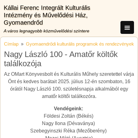
Ugrás a tartalomra
Kállai Ferenc Integrált Kulturális
Intézmény és Művelődési Ház,
Gyomaendrőd
A város legnagyobb közművelődési színtere
Címlap
Gyomaendrődi kulturális programok és rendezvények
Nagy László 100 - Amatőr költők
találkozója
Az OMart Könyvesbolt és Kulturális Műhely szeretettel várja
Önt és kedves barátait 2025. július 12-én szombaton, 16
órától Nagy László 100. születésnapja alkalmából egy
amatőr költői találkozóra.
Vendégeink:
Földesi Zoltán (Békés)
Nagy Ilona (Dévaványa)
Szebegyinszki Réka (Mezőberény)