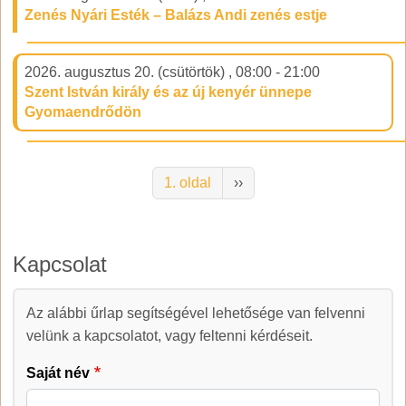
Zenés Nyári Esték – Balázs Andi zenés estje
2026. augusztus 20. (csütörtök)
,
08:00
-
21:00
Szent István király és az új kenyér ünnepe
Gyomaendrődön
Oldalszámozás
Következő oldal
1. oldal
››
Kapcsolat
Az alábbi űrlap segítségével lehetősége van felvenni
Kapcsolat
velünk a kapcsolatot, vagy feltenni kérdéseit.
Saját név