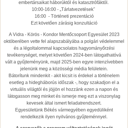
embertársaikat háborúktól és katasztrófáktól.
10:00-16:00 - „Tárlatvezetések"
16:00 - Történeti prezentáció
Ezt követően zárásig konzultáció
A Vidra - Körös - Kondor Mentőcsoport Egyesület 2023
októberében vette fel alapszabályába a polgári védelemmel
és a légoltalommal kapcsolatos hagyományőrzési
tevékenységet, melyet követően 2024-ben látogathatóvá
vált a gyűjteményünk, majd 2025-ben egyre intenzívebben
jelenünk meg a közösségi média felületein.
Bátorítunk mindenkit - akit kicsit is érdekel a történelem
esetleg a hidegháborús időszak -, hogy szakadjon el a
virtuális világtól és jöjjön el hozzánk ezen a napon és
látogasson meg minket és ismerje meg ezt a viszonylag
kevesek által ismert feladatrendszert.
Egyesületünk Békés vármegyében egyedüliként
rendelkezik ilyen nyilvános gyűjteménnyel.