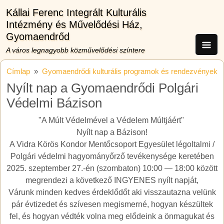
Ugrás a tartalomra
Kállai Ferenc Integrált Kulturális
Intézmény és Művelődési Ház,
Gyomaendrőd
A város legnagyobb közművelődési színtere
Címlap
Gyomaendrődi kulturális programok és rendezvények
Nyílt nap a Gyomaendrődi Polgári
Védelmi Bázison
"A Múlt Védelmével a Védelem Múltjáért"
Nyílt nap a Bázison!
A Vidra Körös Kondor Mentőcsoport Egyesület légoltalmi /
Polgári védelmi hagyományőrző tevékenysége keretében
2025. szeptember 27.-én (szombaton) 10:00 — 18:00 között
megrendezi a következő INGYENES nyílt napját,
Várunk minden kedves érdeklődőt aki visszautazna velünk
pár évtizedet és szívesen megismerné, hogyan készültek
fel, és hogyan védték volna meg elődeink a önmagukat és