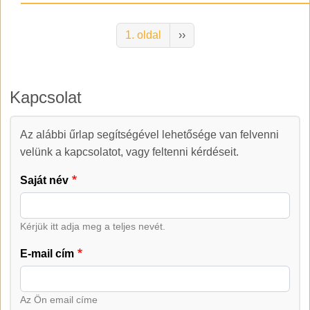
Oldalszámozás
Következő oldal
1. oldal
››
Kapcsolat
Az alábbi űrlap segítségével lehetősége van felvenni
Kapcsolat
velünk a kapcsolatot, vagy feltenni kérdéseit.
Saját név
Kérjük itt adja meg a teljes nevét.
E-mail cím
Az Ön email címe