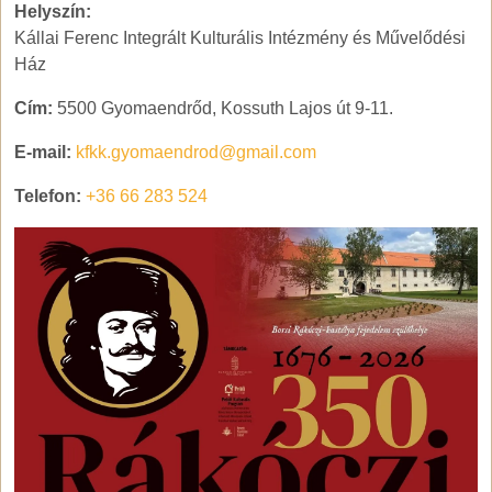
Helyszín:
Kállai Ferenc Integrált Kulturális Intézmény és Művelődési
Ház
Cím:
5500 Gyomaendrőd, Kossuth Lajos út 9-11.
E-mail:
kfkk.gyomaendrod@gmail.com
Telefon:
+36 66 283 524