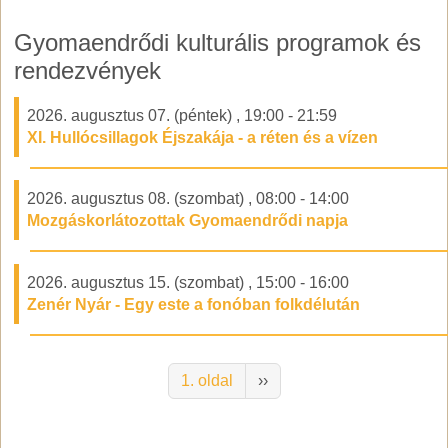
Gyomaendrődi kulturális programok és
rendezvények
2026. augusztus 07. (péntek)
,
19:00
-
21:59
XI. Hullócsillagok Éjszakája - a réten és a vízen
2026. augusztus 08. (szombat)
,
08:00
-
14:00
Mozgáskorlátozottak Gyomaendrődi napja
2026. augusztus 15. (szombat)
,
15:00
-
16:00
Zenér Nyár - Egy este a fonóban folkdélután
Oldalszámozás
Következő oldal
1. oldal
››