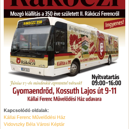
Kapcsolódó oldalak:
Kállai Ferenc Művelődési Ház
Vidovszky Béla Városi Képtár