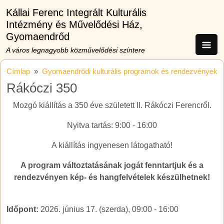
Ugrás a tartalomra
Kállai Ferenc Integrált Kulturális
Intézmény és Művelődési Ház,
Gyomaendrőd
A város legnagyobb közművelődési színtere
Címlap
Gyomaendrődi kulturális programok és rendezvények
Rákóczi 350
Mozgó kiállítás a 350 éve született II. Rákóczi Ferencről.
Nyitva tartás: 9:00 - 16:00
A kiállítás ingyenesen látogatható!
A program változtatásának jogát fenntartjuk és a
rendezvényen kép- és hangfelvételek készülhetnek!
Időpont:
2026. június 17. (szerda), 09:00
-
16:00