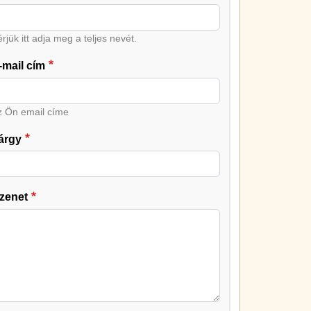
rjük itt adja meg a teljes nevét.
-mail cím
z Ön email címe
árgy
zenet