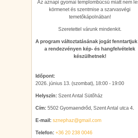
Az aznapi gyomai templombúcsú miatt nem le
körmenet és szentmise a szarvasvégi
temetőkápolnában!
Szeretettel várunk mindenkit.
A program változtatásának jogát fenntartjuk
a rendezvényen kép- és hangfelvételek
készülhetnek!
Időpont:
2026. június 13. (szombat), 18:00
-
19:00
Helyszín:
Szent Antal Sütőház
Cím:
5502 Gyomaendrőd, Szent Antal utca 4.
E-mail:
sznephaz@gmail.com
Telefon:
+36 20 238 0046