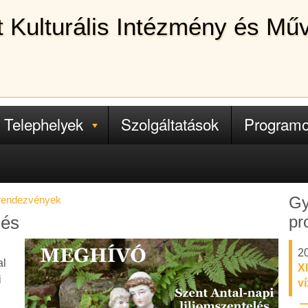
lt Kulturális Intézmény és Mű
Telephelyek
Szolgáltatások
Program
Gy
 rendezvények
pr
lés
20
al
XI
i
v