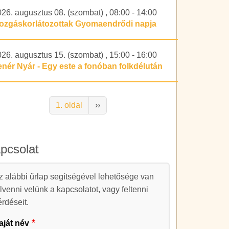
026. augusztus 08. (szombat)
,
08:00
-
14:00
ozgáskorlátozottak Gyomaendrődi napja
026. augusztus 15. (szombat)
,
15:00
-
16:00
enér Nyár - Egy este a fonóban folkdélután
alszámozás
Következő oldal
1. oldal
››
pcsolat
apcsolat
z alábbi űrlap segítségével lehetősége van
elvenni velünk a kapcsolatot, vagy feltenni
érdéseit.
aját név