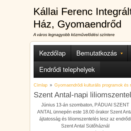
Ugrás a tartalomra
Kállai Ferenc Integrá
Ház, Gyomaendrőd
A város legnagyobb közművelődési színtere
Fő navigáció
Kezdőlap
Bemutatkozás
Endrődi telephelyek
Címlap
Gyomaendrődi kulturális programok és
Szent Antal-napi liliomszente
Június 13-án szombaton, PÁDUAI SZENT
ANTAL ünnepén este 18.00 órakor Szent Ant
ájtatosság és liliomszentelés lesz az endrőd
Szent Antal Sütőháznál