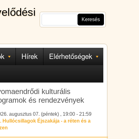
velődési
Keresés
ok
Hírek
Elérhetőségek
omaendrődi kulturális
ogramok és rendezvények
26. augusztus 07. (péntek)
,
19:00
-
21:59
. Hullócsillagok Éjszakája - a réten és a
ízen