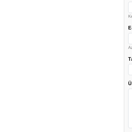
Ké
E
A
T
Ü