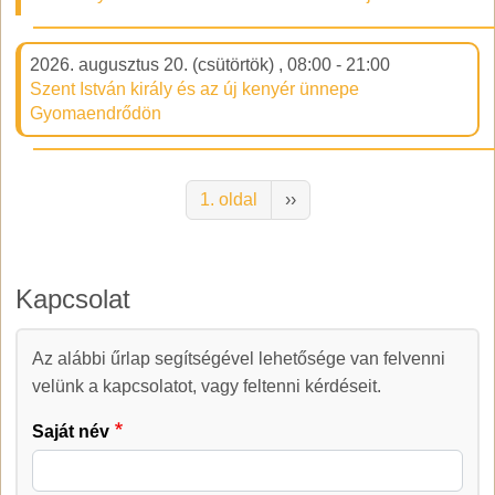
2026. augusztus 20. (csütörtök)
,
08:00
-
21:00
Szent István király és az új kenyér ünnepe
Gyomaendrődön
Oldalszámozás
Következő oldal
1. oldal
››
Kapcsolat
Az alábbi űrlap segítségével lehetősége van felvenni
Kapcsolat
velünk a kapcsolatot, vagy feltenni kérdéseit.
Saját név