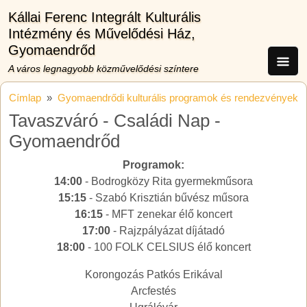
Ugrás a tartalomra
Kállai Ferenc Integrált Kulturális
Intézmény és Művelődési Ház,
Gyomaendrőd
A város legnagyobb közművelődési színtere
Címlap
Gyomaendrődi kulturális programok és rendezvények
Tavaszváró - Családi Nap -
Gyomaendrőd
Programok:
14:00
- Bodrogközy Rita gyermekműsora
15:15
- Szabó Krisztián bűvész műsora
16:15
- MFT zenekar élő koncert
17:00
- Rajzpályázat díjátadó
18:00
- 100 FOLK CELSIUS élő koncert
Korongozás Patkós Erikával
Arcfestés