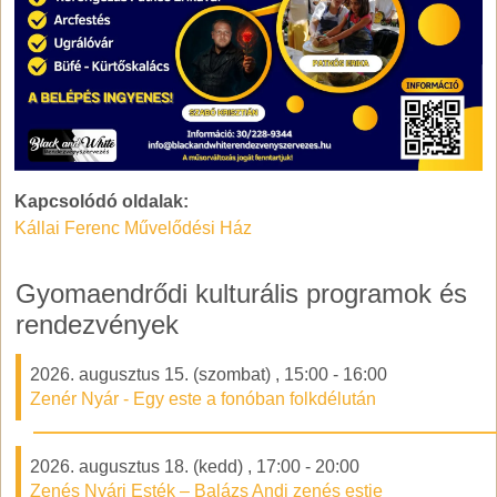
Kapcsolódó oldalak:
Kállai Ferenc Művelődési Ház
Gyomaendrődi kulturális programok és
rendezvények
2026. augusztus 15. (szombat)
,
15:00
-
16:00
Zenér Nyár - Egy este a fonóban folkdélután
2026. augusztus 18. (kedd)
,
17:00
-
20:00
Zenés Nyári Esték – Balázs Andi zenés estje