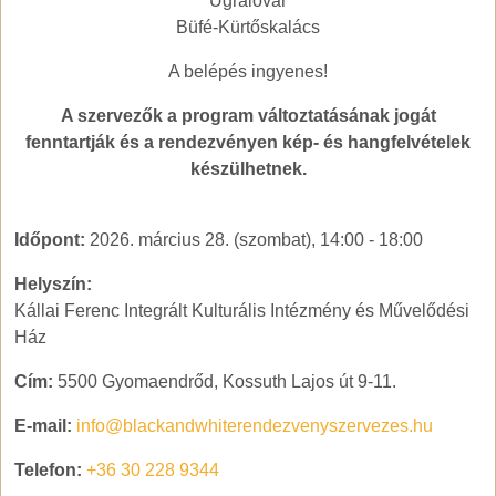
Ugrálóvár
Büfé-Kürtőskalács
A belépés ingyenes!
A szervezők a program változtatásának jogát
fenntartják és a rendezvényen kép- és hangfelvételek
készülhetnek.
Időpont:
2026. március 28. (szombat), 14:00
-
18:00
Helyszín:
Kállai Ferenc Integrált Kulturális Intézmény és Művelődési
Ház
Cím:
5500 Gyomaendrőd, Kossuth Lajos út 9-11.
E-mail:
info@blackandwhiterendezvenyszervezes.hu
Telefon:
+36 30 228 9344