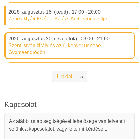
2026. augusztus 18. (kedd)
,
17:00
-
20:00
Zenés Nyári Esték – Balázs Andi zenés estje
2026. augusztus 20. (csütörtök)
,
08:00
-
21:00
Szent István király és az új kenyér ünnepe
Gyomaendrődön
Oldalszámozás
Következő oldal
1. oldal
››
Kapcsolat
Az alábbi űrlap segítségével lehetősége van felvenni
Kapcsolat
velünk a kapcsolatot, vagy feltenni kérdéseit.