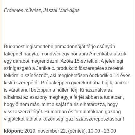
Érdemes művész, Jászai Mari-díjas
Budapest legismertebb primadonnáját férje csúnyán
faképnél hagyta, mondván egy hónapra Amerikába utazik
egy darabot megrendezni. Azóta 15 év telt el. A jelenlegi
színigazgató a Janika c. produkció főszerepére szeretné
felkérni a színésznőt, aki meglehetősen ódzkodik a 14 éves
kisfiú szerepétől. Próbaképpen gyerekruhába bújik, amikor
is váratlanul betoppan a hűtlen férj. Kihasználva az
alkalmat az asszony meghagyja férjét abban a tudatban,
hogy ő nem más, mint a saját fia és elhatározza, hogy
visszaszerzi férjét. Humorban és fordulatokban gazdag
vígjátékot láthat a közönség igazi sztárszereposztásban!
Időpont:
2019. november 22. (péntek), 10:00
-
23:00