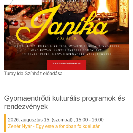
Turay Ida Színház előadása
Turay Ida Színház előadása
Gyomaendrődi kulturális programok és
rendezvények
2026. augusztus 15. (szombat)
,
15:00
-
16:00
Zenér Nyár - Egy este a fonóban folkdélután