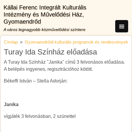
Ugrás a tartalomra
Kállai Ferenc Integrált Kulturális
Intézmény és Művelődési Ház,
Gyomaendrőd
A város legnagyobb közművelődési színtere
Címlap
Gyomaendrődi kulturális programok és rendezvények
Turay Ida Színház előadása
A Turay Ida Színház "Janika" című 3 felvonásos előadása.
A belépés ingyenes, regisztrációhoz kötött.
Békeffi István – Stella Adorján:
Janika
vígjáték 3 felvonásban, 2 szünettel