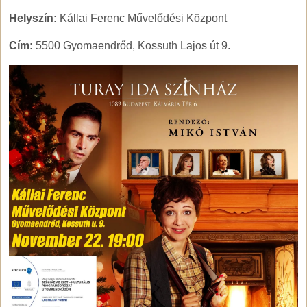
Helyszín:
Kállai Ferenc Művelődési Központ
Cím:
5500 Gyomaendrőd, Kossuth Lajos út 9.