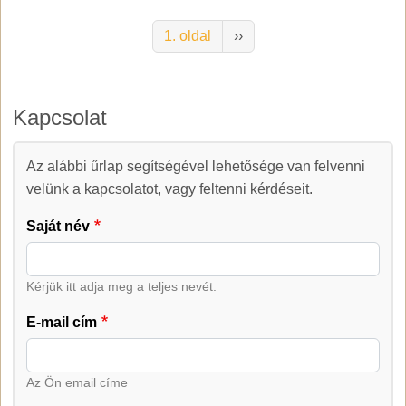
Oldalszámozás
Következő oldal
1. oldal
››
Kapcsolat
Az alábbi űrlap segítségével lehetősége van felvenni
Kapcsolat
velünk a kapcsolatot, vagy feltenni kérdéseit.
Saját név
Kérjük itt adja meg a teljes nevét.
E-mail cím
Az Ön email címe