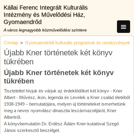
Ugrás a tartalomra
Kállai Ferenc Integrált Kulturális
Intézmény és Művelődési Ház,
Gyomaendrőd
A város legnagyobb közművelődési színtere
Címlap
Gyomaendrődi kulturális programok és rendezvények
Újabb Kner történetek két könyv
tükrében
Újabb Kner történetek két könyv
tükrében
Tisztelettel hívjuk és várjuk az érdeklődőket két könyv - Kner
Albert - Művész, ikon, legenda és Levelek a Kner család életéből
1938-1949 – bemutatójára, melyen új történeteket ismerhetünk
meg a neves nyomdász-dinasztia leszármazottjáról, Kner
Albertről.
A könyvbemutatón Dr. Erdész Ádám Kner-kutatóval Szegő
János szerkesztő beszélget.