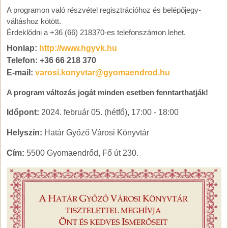
A programon való részvétel regisztrációhoz és belépőjegy-
váltáshoz kötött.
Érdeklődni a +36 (66) 218370-es telefonszámon lehet.
Honlap:
http://www.hgyvk.hu
Telefon: +36 66 218 370
E-mail:
varosi.konyvtar@gyomaendrod.hu
A program változás jogát minden esetben fenntarthatják!
Időpont:
2024. február 05. (hétfő), 17:00
-
18:00
Helyszín:
Határ Győző Városi Könyvtár
Cím:
5500 Gyomaendrőd, Fő út 230.