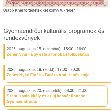
Újabb Kner történetek két könyv tükrében
Újabb Kner történetek két könyv tükrében
Gyomaendrődi kulturális programok és
rendezvények
2026. augusztus 15. (szombat)
,
15:00
-
16:00
Zenér Nyár - Egy este a fonóban folkdélután
2026. augusztus 18. (kedd)
,
17:00
-
20:00
Zenés Nyári Esték – Balázs Andi zenés estje
2026. augusztus 20. (csütörtök)
,
08:00
-
21:00
Szent István király és az új kenyér ünnepe
Gyomaendrődön