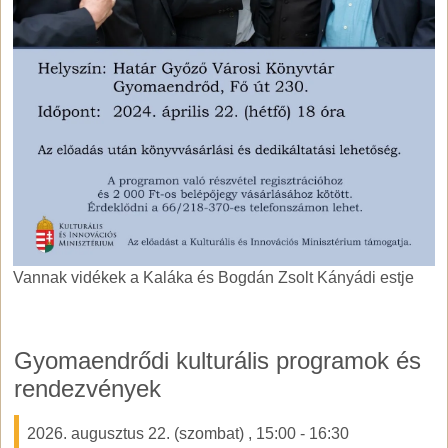
Vannak vidékek a Kaláka és Bogdán Zsolt Kányádi estje
Vannak vidékek a Kaláka és Bogdán Zsolt Kányádi estje
Gyomaendrődi kulturális programok és
rendezvények
2026. augusztus 22. (szombat)
,
15:00
-
16:30