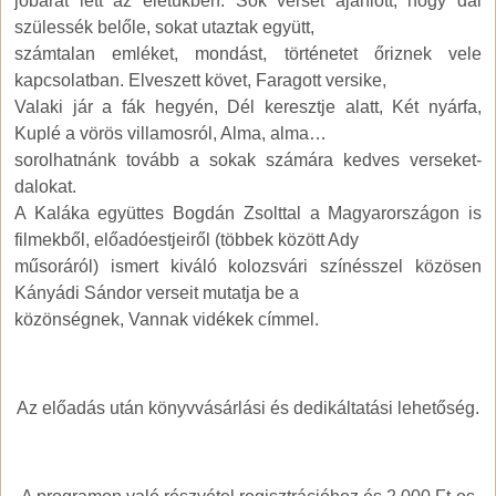
jóbarát lett az életükben. Sok verset ajánlott, hogy dal
szülessék belőle, sokat utaztak együtt,
számtalan emléket, mondást, történetet őriznek vele
kapcsolatban. Elveszett követ, Faragott versike,
Valaki jár a fák hegyén, Dél keresztje alatt, Két nyárfa,
Kuplé a vörös villamosról, Alma, alma…
sorolhatnánk tovább a sokak számára kedves verseket-
dalokat.
A Kaláka együttes Bogdán Zsolttal a Magyarországon is
filmekből, előadóestjeiről (többek között Ady
műsoráról) ismert kiváló kolozsvári színésszel közösen
Kányádi Sándor verseit mutatja be a
közönségnek, Vannak vidékek címmel.
Az előadás után könyvvásárlási és dedikáltatási lehetőség.