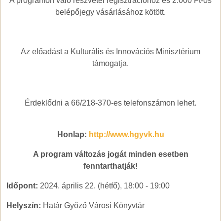
A programon való részvétel regisztrációhoz és 2.000 Ft-os
belépőjegy vásárlásához kötött.
Az előadást a Kulturális és Innovációs Minisztérium
támogatja.
Érdeklődni a 66/218-370-es telefonszámon lehet.
Honlap:
http://www.hgyvk.hu
A program változás jogát minden esetben
fenntarthatják!
Időpont:
2024. április 22. (hétfő), 18:00
-
19:00
Helyszín:
Határ Győző Városi Könyvtár