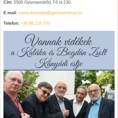
Cím:
5500 Gyomaendrőd, Fő út 230.
E-mail:
varosi.konyvtar@gyomaendrod.hu
Telefon:
+36 66 218 370