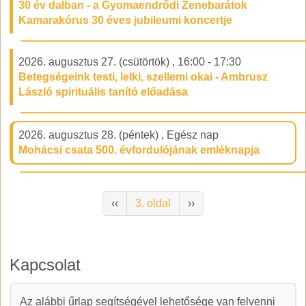
30 év dalban - a Gyomaendrődi Zenebarátok
Kamarakórus 30 éves jubileumi koncertje
2026. augusztus 27. (csütörtök)
,
16:00
-
17:30
Betegségeink testi, lelki, szellemi okai - Ambrusz
László spirituális tanító előadása
2026. augusztus 28. (péntek)
,
Egész nap
Mohácsi csata 500. évfordulójának emléknapja
Oldalszámozás
Előző oldal
Következő oldal
‹‹
3. oldal
››
Kapcsolat
Az alábbi űrlap segítségével lehetősége van felvenni