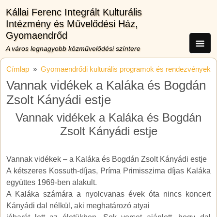
Ugrás a tartalomra
Kállai Ferenc Integrált Kulturális
Intézmény és Művelődési Ház,
Gyomaendrőd
A város legnagyobb közművelődési színtere
Címlap
Gyomaendrődi kulturális programok és rendezvények
Vannak vidékek a Kaláka és Bogdán
Zsolt Kányádi estje
Vannak vidékek a Kaláka és Bogdán
Zsolt Kányádi estje
Vannak vidékek – a Kaláka és Bogdán Zsolt Kányádi estje
A kétszeres Kossuth-díjas, Príma Primisszima díjas Kaláka
együttes 1969-ben alakult.
A Kaláka számára a nyolcvanas évek óta nincs koncert
Kányádi dal nélkül, aki meghatározó atyai