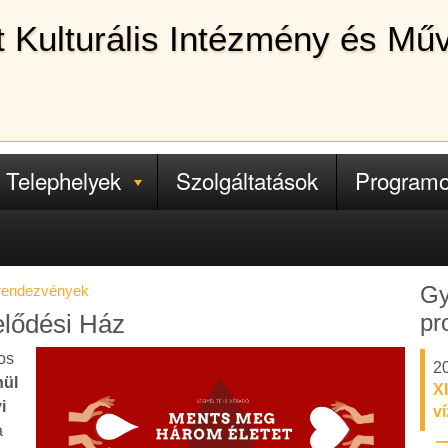
lt Kulturális Intézmény és Mű
Telephelyek
Szolgáltatások
Program
Gy
 rendezvények
pr
elődési Ház
os
20
nül
XI
i
v
a