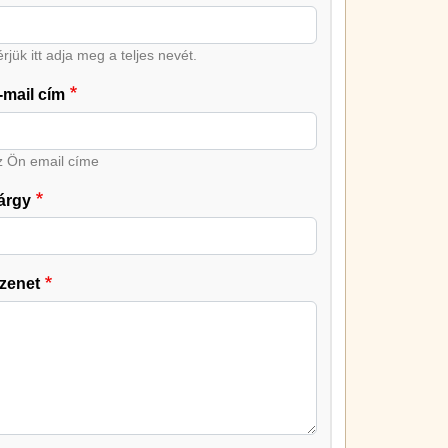
rjük itt adja meg a teljes nevét.
-mail cím
z Ön email címe
árgy
zenet