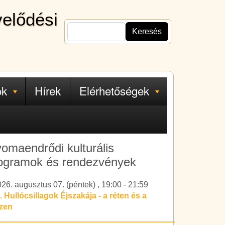
velődési
Keresés
ok
Hírek
Elérhetőségek
omaendrődi kulturális
ogramok és rendezvények
26. augusztus 07. (péntek)
,
19:00
-
21:59
. Hullócsillagok Éjszakája - a réten és a
ízen