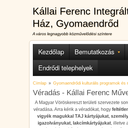
Ugrás a tartalomra
Kállai Ferenc Integrá
Ház, Gyomaendrőd
A város legnagyobb közművelődési színtere
Fő navigáció
Kezdőlap
Bemutatkozás
Endrődi telephelyek
Címlap
Gyomaendrődi kulturális programok és
Véradás - Kállai Ferenc Műv
A Magyar Vöröskereszt területi szervezete sor
véradása. Arra kérik a véradókat, hogy
feltétle
vigyék magukkal TAJ kártyájukat, személy
igazolványukat, lakcímkártyájukat
, illetve 