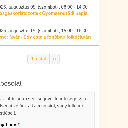
026. augusztus 08. (szombat)
,
08:00
-
14:00
ozgáskorlátozottak Gyomaendrődi napja
026. augusztus 15. (szombat)
,
15:00
-
16:00
enér Nyár - Egy este a fonóban folkdélután
alszámozás
Következő oldal
1. oldal
››
pcsolat
apcsolat
z alábbi űrlap segítségével lehetősége van
elvenni velünk a kapcsolatot, vagy feltenni
érdéseit.
aját név