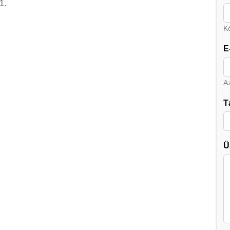
1.
Ké
E
A
T
Ü