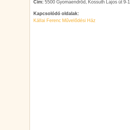
Cím:
5500 Gyomaendrőd, Kossuth Lajos út 9-1
Kapcsolódó oldalak:
Kállai Ferenc Művelődési Ház