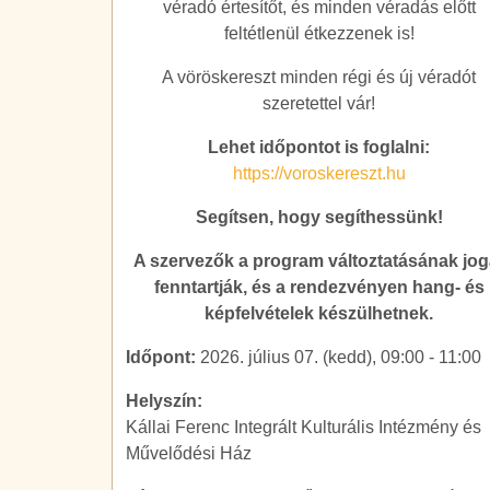
véradó értesítőt, és minden véradás előtt
feltétlenül étkezzenek is!
A vöröskereszt minden régi és új véradót
szeretettel vár!
Lehet időpontot is foglalni:
https://voroskereszt.hu
Segítsen, hogy segíthessünk!
A szervezők a program változtatásának jog
fenntartják, és a rendezvényen hang- és
képfelvételek készülhetnek.
Időpont:
2026. július 07. (kedd), 09:00
-
11:00
Helyszín:
Kállai Ferenc Integrált Kulturális Intézmény és
Művelődési Ház