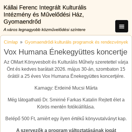
Ugrás a tartalomra
Kállai Ferenc Integrált Kulturális
Intézmény és Művelődési Ház,
Gyomaendrőd
A város legnagyobb közművelődési színtere
Címlap
Gyomaendrődi kulturális programok és rendezvények
Vox Humana Énekegyüttes koncertje
Az OMart Könyvesbolt és Kulturális Műhely szeretettel várja
Önt és kedves barátait 2026. május 30-án, szombaton 15
órától a 25 éves Vox Humana Énekegyüttes koncertjére.
Karnagy: Erdeiné Mucsi Márta
Még látogatható Dr. Smiriné Farkas Katalin Rejtett élet a
Körös mentén fotókiállítása.
Belépő 500 Ft, amiért egy ilyen értékű könyvutalványt kap.
A szervezők a program változtatásának jogát