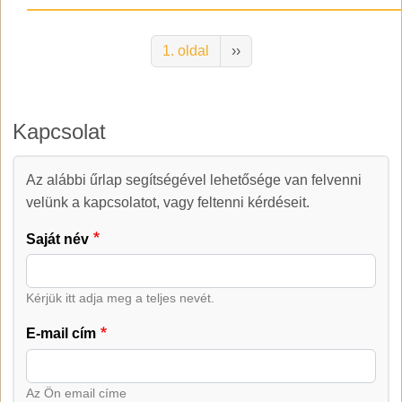
Oldalszámozás
Következő oldal
1. oldal
››
Kapcsolat
Az alábbi űrlap segítségével lehetősége van felvenni
Kapcsolat
velünk a kapcsolatot, vagy feltenni kérdéseit.
Saját név
Kérjük itt adja meg a teljes nevét.
E-mail cím
Az Ön email címe