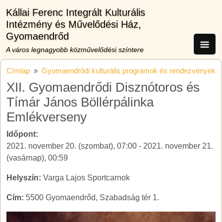
Ugrás a tartalomra
Kállai Ferenc Integrált Kulturális
Intézmény és Művelődési Ház,
Gyomaendrőd
A város legnagyobb közművelődési színtere
Címlap
Gyomaendrődi kulturális programok és rendezvények
XII. Gyomaendrődi Disznótoros és
Tímár János Böllérpálinka
Emlékverseny
Időpont:
2021. november 20. (szombat), 07:00
-
2021. november 21.
(vasárnap), 00:59
Helyszín:
Varga Lajos Sportcarnok
Cím:
5500 Gyomaendrőd, Szabadság tér 1.