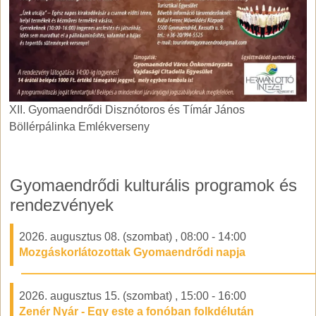
XII. Gyomaendrődi Disznótoros és Tímár János Böllérpálink
XII. Gyomaendrődi Disznótoros és Tímár János
Böllérpálinka Emlékverseny
Gyomaendrődi kulturális programok és
rendezvények
2026. augusztus 08. (szombat)
,
08:00
-
14:00
Mozgáskorlátozottak Gyomaendrődi napja
2026. augusztus 15. (szombat)
,
15:00
-
16:00
Zenér Nyár - Egy este a fonóban folkdélután