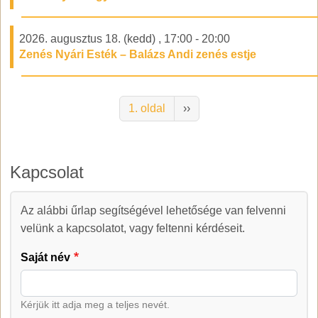
2026. augusztus 18. (kedd)
,
17:00
-
20:00
Zenés Nyári Esték – Balázs Andi zenés estje
Oldalszámozás
Következő oldal
1. oldal
››
Kapcsolat
Az alábbi űrlap segítségével lehetősége van felvenni
Kapcsolat
velünk a kapcsolatot, vagy feltenni kérdéseit.
Saját név
Kérjük itt adja meg a teljes nevét.