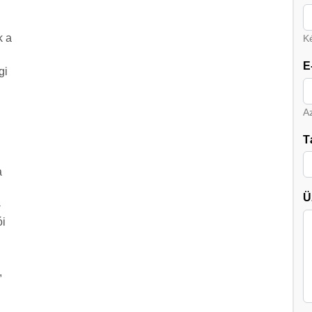
k a
Ké
E
gi
A
T
a
Ü
-
ói
,