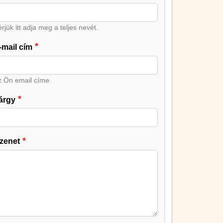
rjük itt adja meg a teljes nevét.
-mail cím
z Ön email címe
árgy
zenet