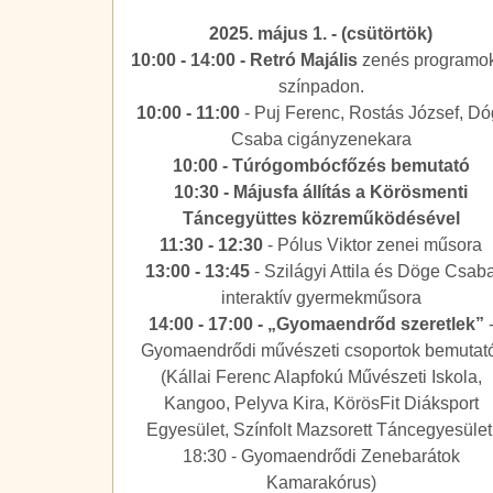
2025. május 1. - (csütörtök)
10:00 - 14:00 - Retró Majális
zenés programo
színpadon.
10:00 - 11:00
- Puj Ferenc, Rostás József, Dó
Csaba cigányzenekara
10:00 - Túrógombócfőzés bemutató
10:30 - Májusfa állítás a Körösmenti
Táncegyüttes közreműködésével
11:30 - 12:30
- Pólus Viktor zenei műsora
13:00 - 13:45
- Szilágyi Attila és Döge Csab
interaktív gyermekműsora
14:00 - 17:00 - „Gyomaendrőd szeretlek”
Gyomaendrődi művészeti csoportok bemutat
(Kállai Ferenc Alapfokú Művészeti Iskola,
Kangoo, Pelyva Kira, KörösFit Diáksport
Egyesület, Színfolt Mazsorett Táncegyesület
18:30 - Gyomaendrődi Zenebarátok
Kamarakórus)