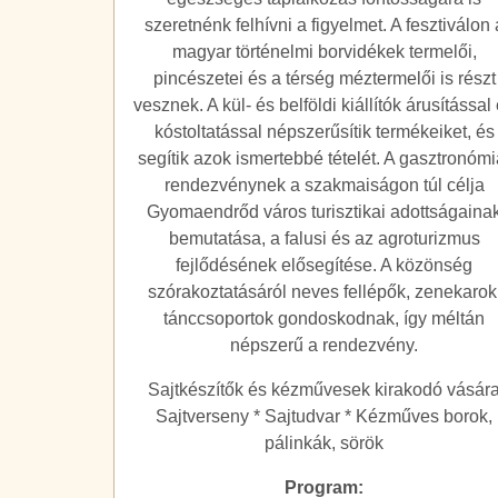
szeretnénk felhívni a figyelmet. A fesztiválon 
magyar történelmi borvidékek termelői,
pincészetei és a térség méztermelői is részt
vesznek. A kül- és belföldi kiállítók árusítással
kóstoltatással népszerűsítik termékeiket, és
segítik azok ismertebbé tételét. A gasztronómi
rendezvénynek a szakmaiságon túl célja
Gyomaendrőd város turisztikai adottságaina
bemutatása, a falusi és az agroturizmus
fejlődésének elősegítése. A közönség
szórakoztatásáról neves fellépők, zenekarok
tánccsoportok gondoskodnak, így méltán
népszerű a rendezvény.
Sajtkészítők és kézművesek kirakodó vásár
Sajtverseny * Sajtudvar * Kézműves borok,
pálinkák, sörök
Program: