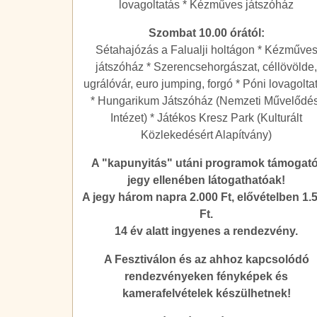
lovagoltatás * Kézműves játszóház
Szombat 10.00 órától:
Sétahajózás a Falualji holtágon * Kézműve
játszóház * Szerencsehorgászat, céllövölde
ugrálóvár, euro jumping, forgó * Póni lovagolta
* Hungarikum Játszóház (Nemzeti Művelődés
Intézet) * Játékos Kresz Park (Kulturált
Közlekedésért Alapítvány)
A "kapunyitás" utáni programok támogató
jegy ellenében látogathatóak!
A jegy három napra 2.000 Ft, elővételben 1.
Ft.
14 év alatt ingyenes a rendezvény.
A Fesztiválon és az ahhoz kapcsolódó
rendezvényeken fényképek és
kamerafelvételek készülhetnek!