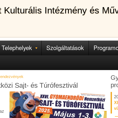
lt Kulturális Intézmény és Mű
Telephelyek
Szolgáltatások
Program
Gy
 rendezvények
pr
zi Sajt- és Túrófesztivál
20
XI
v
az