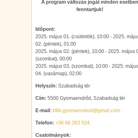
A program változás jogát minden esetbe
fenntartjuk!
Időpont:
2025. május 01. (csütörtök), 10:00
-
2025. máju
02. (péntek), 01:00
2025. május 02. (péntek), 10:00
-
2025. május 
(szombat), 00:00
2025. május 03. (szombat), 10:00
-
2025. máju
04. (vasárnap), 02:00
Helyszín:
Szabadság tér
Cím:
5500 Gyomaendrőd, Szabadság tér
E-mail:
kfkk.gyomaendrod@gmail.com
Telefon:
+36 66 283 524
Csatolmányok: