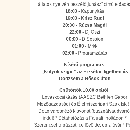
állatok nyelvén beszélő juhász” című előadá
18:00 -
Kapunyitás
19:00 - Krisz Rudi
20:30 - Rúzsa Magdi
22:00 -
Dj Oszi
00:00 -
D Session
01:00 -
Mrkk
02:00 -
Programzárás
Kísérő programok:
„Kölyök sziget” az Erzsébet ligetben és
Dodzsem a Hősök úton
Csütörtök 10.00 órától:
Lovaskocsikázás (AASZC Bethlen Gábor
Mezőgazdasági és Élelmiszeripari Szak.Isk.)
Dotto városnéző kisvonat (buszpályaudvarró
indul) * Sétahajózás a Falualji holtágon *
Szerencsehorgászat, céllövölde, ugrálóvár * P