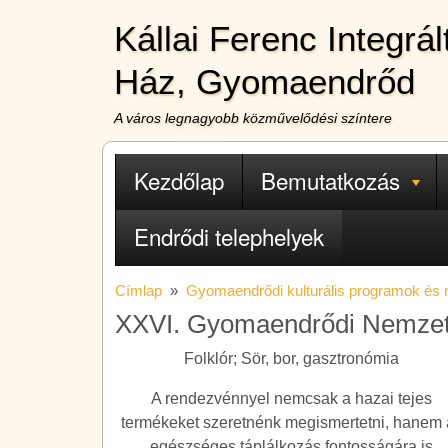
Ugrás a tartalomra
Kállai Ferenc Integrá
Ház, Gyomaendrőd
A város legnagyobb közművelődési színtere
Fő navigáció
Kezdőlap
Bemutatkozás
Endrődi telephelyek
Címlap
Gyomaendrődi kulturális programok és
XXVI. Gyomaendrődi Nemzetkö
Folklór; Sör, bor, gasztronómia
A rendezvénnyel nemcsak a hazai tejes
termékeket szeretnénk megismertetni, hanem 
egészséges táplálkozás fontosságára is