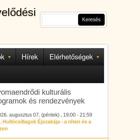
velődési
Keresés
ok
Hírek
Elérhetőségek
omaendrődi kulturális
ogramok és rendezvények
26. augusztus 07. (péntek)
,
19:00
-
21:59
. Hullócsillagok Éjszakája - a réten és a
ízen