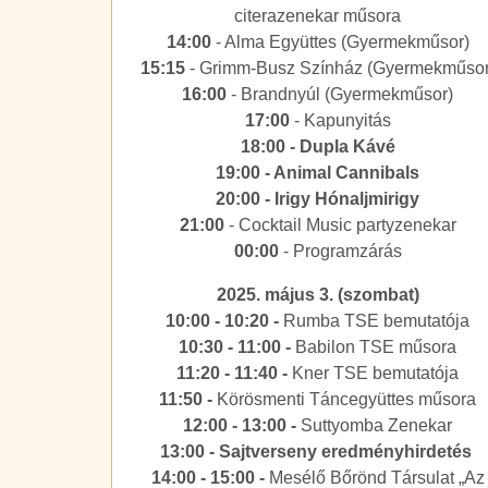
citerazenekar műsora
14:00
- Alma Együttes (Gyermekműsor)
15:15
- Grimm-Busz Színház (Gyermekműsor
16:00
- Brandnyúl (Gyermekműsor)
17:00
- Kapunyitás
18:00 - Dupla Kávé
19:00 - Animal Cannibals
20:00 - Irigy Hónaljmirigy
21:00
- Cocktail Music partyzenekar
00:00
- Programzárás
2025. május 3. (szombat)
10:00 - 10:20 -
Rumba TSE bemutatója
10:30 - 11:00 -
Babilon TSE műsora
11:20 - 11:40 -
Kner TSE bemutatója
11:50 -
Körösmenti Táncegyüttes műsora
12:00 - 13:00 -
Suttyomba Zenekar
13:00 - Sajtverseny eredményhirdetés
14:00 - 15:00 -
Mesélő Bőrönd Társulat „Az