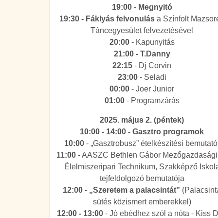
19:00 - Megnyitó
19:30 - Fáklyás felvonulás
a Színfolt Mazsore
Táncegyesület felvezetésével
20:00
- Kapunyitás
21:00 - T.Danny
22:15
- Dj Corvin
23:00
- Seladi
00:00
- Joer Junior
01:00
- Programzárás
2025. május 2. (péntek)
10:00 - 14:00 - Gasztro programok
10:00
- „Gasztrobusz” ételkészítési bemutat
11:00
- AASZC Bethlen Gábor Mezőgazdasági
Élelmiszeripari Technikum, Szakképző Iskol
tejfeldolgozó bemutatója
12:00 - „Szeretem a palacsintát”
(Palacsint
sütés közismert emberekkel)
12:00 - 13:00
- Jó ebédhez szól a nóta - Kiss 