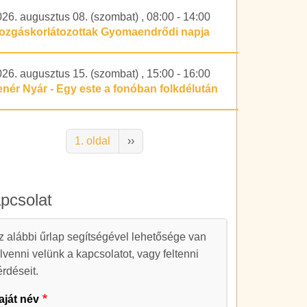
026. augusztus 08. (szombat)
,
08:00
-
14:00
ozgáskorlátozottak Gyomaendrődi napja
026. augusztus 15. (szombat)
,
15:00
-
16:00
enér Nyár - Egy este a fonóban folkdélután
alszámozás
Következő oldal
1. oldal
››
pcsolat
apcsolat
z alábbi űrlap segítségével lehetősége van
elvenni velünk a kapcsolatot, vagy feltenni
érdéseit.
aját név