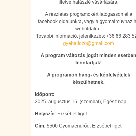
illetve halászlé vásárlására.
A részletes programokért látogasson el a
facebook oldalunkra, vagy a gyomaimuvhaz.
weboldalra.
További információ, jelentkezés: +36 66 283 
gyehalfozo@gmail.com
A program változás jogát minden esetbe
fenntartjuk!
A programon hang- és képfelvételek
készülhetnek.
Időpont:
2025. augusztus 16. (szombat), Egész nap
Helyszín:
Erzsébet liget
Cím:
5500 Gyomaendrőd, Erzsébet liget