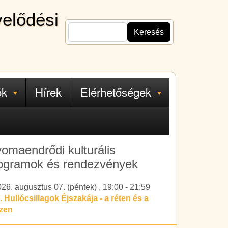
velődési
Keresés
ok
Hírek
Elérhetőségek
omaendrődi kulturális
ogramok és rendezvények
26. augusztus 07. (péntek)
,
19:00
-
21:59
. Hullócsillagok Éjszakája - a réten és a
ízen