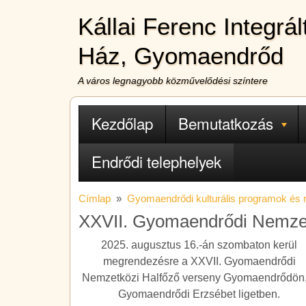
Ugrás a tartalomra
Kállai Ferenc Integrá
Ház, Gyomaendrőd
A város legnagyobb közművelődési színtere
Fő navigáció
Kezdőlap
Bemutatkozás
Endrődi telephelyek
Címlap
Gyomaendrődi kulturális programok és
XXVII. Gyomaendrődi Nemzet
2025. augusztus 16.-án szombaton kerül
megrendezésre a XXVII. Gyomaendrődi
Nemzetközi Halfőző verseny Gyomaendrődön,
Gyomaendrődi Erzsébet ligetben.