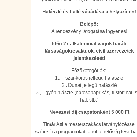
Halászlé és hallé vásárlása a helyszínen!
Belépő:
A rendezvény látogatása ingyenes!
Idén 27 alkalommal várjuk baráti
társaságokrcsaládok, civil szervezetek
jelentkezését!
Főzőkategóriák:
1., Tiszai-körös jellegű halászlé
2., Dunai jellegű halászlé
3., Egyéb hlászlé (harcsapaprikás, füstölt hal, s
hal, stb.)
Nevezési díj csapatonként 5 000 Ft
Tímár Attila mesterszakács látványfőzéssel
színesíti a programokat, ahol lehetőség lesz hal