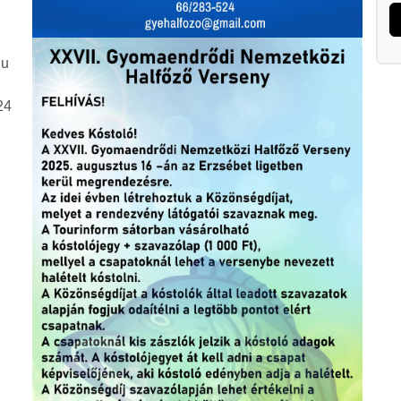
hu
524
n