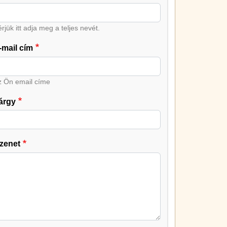
rjük itt adja meg a teljes nevét.
-mail cím
z Ön email címe
árgy
zenet