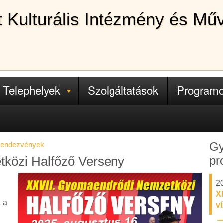
lt Kulturális Intézmény és Mű
Telephelyek
Szolgáltatások
Program
Gy
 rendezvények
pr
közi Halfőző Verseny
20
XI
 a
v