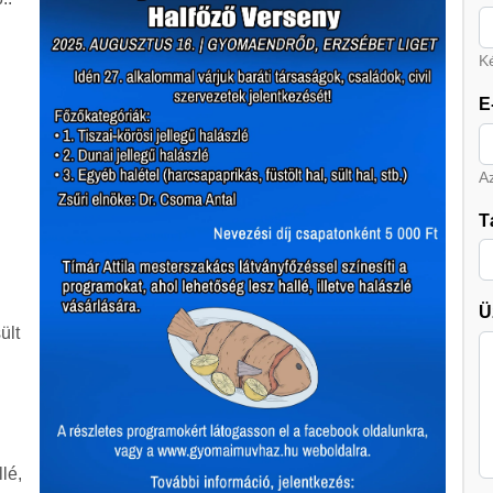
Ké
E
A
T
Ü
ült
lé,