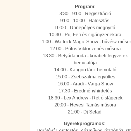
Program:
8:30 - 9:00 - Regisztráció
9:00 - 10:00 - Halosztás
10:00 - Ünnepélyes megnyitó
10:30 - Puj Feri és cigányzenekara
11:00 - Warlock Magic Show - bűvész műso
12:00 - Pólus Viktor zenés műsora
13:30 - Betyártanoda - korabeli fegyverek
bemutatója
14:00 - Kangoo tánc bemutató
15:00 - Zsebszalma együttes
16:00 - Aradi - Varga Show
17:30 - Eredményhirdetés
18:30 - Lex Andrew - Retró slágerek
20:00 - Hevesi Tamás műsora
21:00 - Dj Seladi
Gyerekprogramok:
Ugrálóvár, Arcfestés, Kézműves játszóház, stb