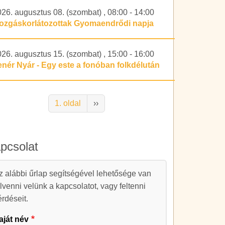
026. augusztus 08. (szombat)
,
08:00
-
14:00
ozgáskorlátozottak Gyomaendrődi napja
026. augusztus 15. (szombat)
,
15:00
-
16:00
enér Nyár - Egy este a fonóban folkdélután
alszámozás
Következő oldal
1. oldal
››
pcsolat
apcsolat
z alábbi űrlap segítségével lehetősége van
elvenni velünk a kapcsolatot, vagy feltenni
érdéseit.
aját név