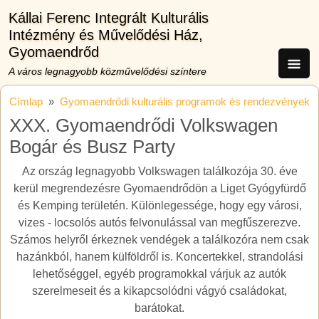
Ugrás a tartalomra
Kállai Ferenc Integrált Kulturális
Intézmény és Művelődési Ház,
Gyomaendrőd
A város legnagyobb közművelődési színtere
Címlap
Gyomaendrődi kulturális programok és rendezvények
XXX. Gyomaendrődi Volkswagen
Bogár és Busz Party
Az ország legnagyobb Volkswagen találkozója 30. éve
kerül megrendezésre Gyomaendrődön a Liget Gyógyfürdő
és Kemping területén. Különlegessége, hogy egy városi,
vizes - locsolós autós felvonulással van megfűszerezve.
Számos helyről érkeznek vendégek a találkozóra nem csak
hazánkból, hanem külföldről is. Koncertekkel, strandolási
lehetőséggel, egyéb programokkal várjuk az autók
szerelmeseit és a kikapcsolódni vágyó családokat,
barátokat.