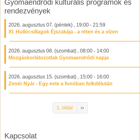
Gyomaendrődi kulturális programok és
rendezvények
2026. augusztus 07. (péntek)
,
19:00
-
21:59
XI. Hullócsillagok Éjszakája - a réten és a vízen
2026. augusztus 08. (szombat)
,
08:00
-
14:00
Mozgáskorlátozottak Gyomaendrődi napja
2026. augusztus 15. (szombat)
,
15:00
-
16:00
Zenér Nyár - Egy este a fonóban folkdélután
Oldalszámozás
Következő oldal
1. oldal
››
Kapcsolat