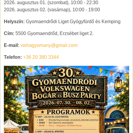
2026. augusztus 01. (szombat), 10:00
-
22:30
2026. augusztus 02. (vasárnap), 10:00
-
19:00
Helyszín:
Gyomaendrődi Liget Gyógyfürdő és Kemping
Cím:
5500 Gyomaendrőd, Erzsébet liget 2.
E-mail:
vwhagyomany@gmail.com
Telefon:
+36 20 380 3344