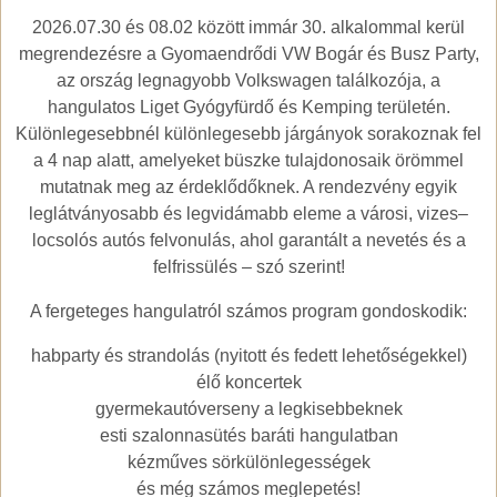
2026.07.30 és 08.02 között immár 30. alkalommal kerül
megrendezésre a Gyomaendrődi VW Bogár és Busz Party,
az ország legnagyobb Volkswagen találkozója, a
hangulatos Liget Gyógyfürdő és Kemping területén.
Különlegesebbnél különlegesebb járgányok sorakoznak fel
a 4 nap alatt, amelyeket büszke tulajdonosaik örömmel
mutatnak meg az érdeklődőknek. A rendezvény egyik
leglátványosabb és legvidámabb eleme a városi, vizes–
locsolós autós felvonulás, ahol garantált a nevetés és a
felfrissülés – szó szerint!
A fergeteges hangulatról számos program gondoskodik:
habparty és strandolás (nyitott és fedett lehetőségekkel)
élő koncertek
gyermekautóverseny a legkisebbeknek
esti szalonnasütés baráti hangulatban
kézműves sörkülönlegességek
és még számos meglepetés!