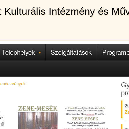
lt Kulturális Intézmény és Mű
Telephelyek
Szolgáltatások
Program
Gy
 rendezvények
pr
2
.
Z
e-
ímű