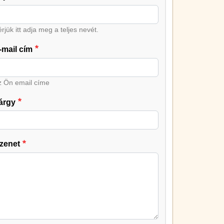
rjük itt adja meg a teljes nevét.
-mail cím
z Ön email címe
árgy
zenet