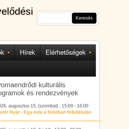
velődési
Keresés
ok
Hírek
Elérhetőségek
omaendrődi kulturális
ogramok és rendezvények
026. augusztus 15. (szombat)
,
15:00
-
16:00
enér Nyár - Egy este a fonóban folkdélután