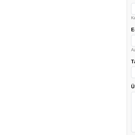
Ké
E
A
T
Ü