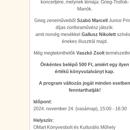
koncertjére, melynek témája: Grieg-Trollok-
Manók.
Grieg zeneműveiből
Szabó Marcell
Junior Pr
díjas zonforaművész játszik:
amit norvég mesékkel
Gallusz Nikolett
színés
énekes illusztrál majd.
Még megtekinthetők
Vaszkó Zsolt
természetfot
Önkéntes belépő 500 Ft, amiért egy ilyen
értékű könyvutalványt kap.
A program változás jogát minden esetbe
fenntarthatják!
Időpont:
2024. november 24. (vasárnap), 15:00
-
16:30
Helyszín:
OMart Könyvesbolt és Kulturális Műhely