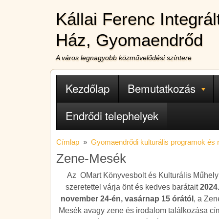
Ugrás a tartalomra
Kállai Ferenc Integrá
Ház, Gyomaendrőd
A város legnagyobb közművelődési színtere
Fő navigáció
Kezdőlap
Bemutatkozás
Endrődi telephelyek
Címlap
Gyomaendrődi kulturális programok és
Zene-Mesék
Az OMart Könyvesbolt és Kulturális Műhely
szeretettel várja önt és kedves barátait
2024
november 24-én, vasárnap 15 órától
, a Zen
Mesék avagy zene és irodalom találkozása c