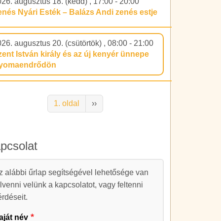
026. augusztus 18. (kedd)
,
17:00
-
20:00
enés Nyári Esték – Balázs Andi zenés estje
26. augusztus 20. (csütörtök)
,
08:00
-
21:00
zent István király és az új kenyér ünnepe
yomaendrődön
alszámozás
Következő oldal
1. oldal
››
pcsolat
apcsolat
z alábbi űrlap segítségével lehetősége van
elvenni velünk a kapcsolatot, vagy feltenni
érdéseit.
aját név