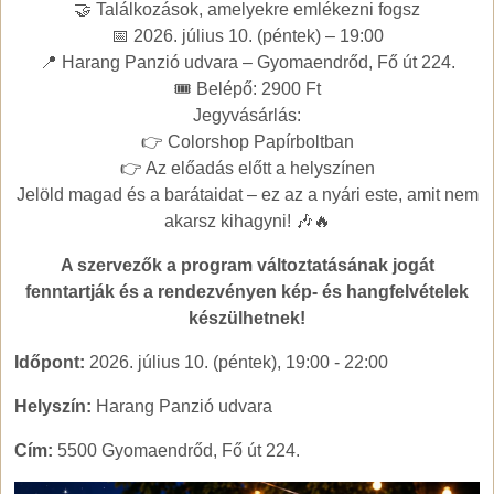
🤝 Találkozások, amelyekre emlékezni fogsz
📅 2026. július 10. (péntek) – 19:00
📍 Harang Panzió udvara – Gyomaendrőd, Fő út 224.
🎟️ Belépő: 2900 Ft
Jegyvásárlás:
👉 Colorshop Papírboltban
👉 Az előadás előtt a helyszínen
Jelöld magad és a barátaidat – ez az a nyári este, amit nem
akarsz kihagyni! 🎶🔥
A szervezők a program változtatásának jogát
fenntartják és a rendezvényen kép- és hangfelvételek
készülhetnek!
Időpont:
2026. július 10. (péntek), 19:00
-
22:00
Helyszín:
Harang Panzió udvara
Cím:
5500 Gyomaendrőd, Fő út 224.