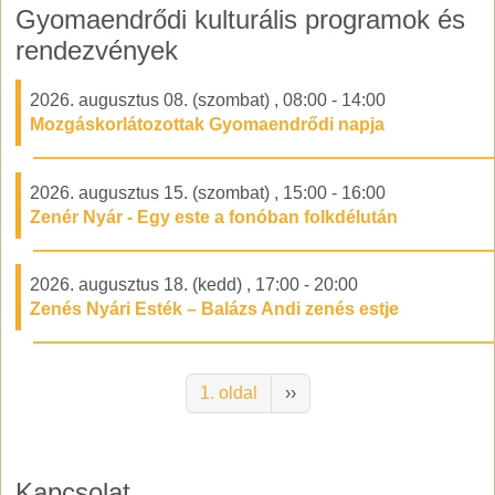
Gyomaendrődi kulturális programok és
rendezvények
2026. augusztus 08. (szombat)
,
08:00
-
14:00
Mozgáskorlátozottak Gyomaendrődi napja
2026. augusztus 15. (szombat)
,
15:00
-
16:00
Zenér Nyár - Egy este a fonóban folkdélután
2026. augusztus 18. (kedd)
,
17:00
-
20:00
Zenés Nyári Esték – Balázs Andi zenés estje
Oldalszámozás
Következő oldal
1. oldal
››
Kapcsolat