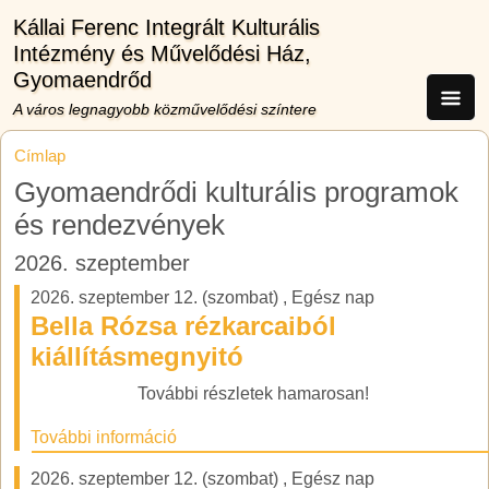
Ugrás a tartalomra
Kállai Ferenc Integrált Kulturális
Intézmény és Művelődési Ház,
Gyomaendrőd
A város legnagyobb közművelődési színtere
Címlap
Gyomaendrődi kulturális programok
és rendezvények
2026. szeptember
2026. szeptember 12. (szombat)
,
Egész nap
Bella Rózsa rézkarcaiból
kiállításmegnyitó
További részletek hamarosan!
További információ
2026. szeptember 12. (szombat)
,
Egész nap