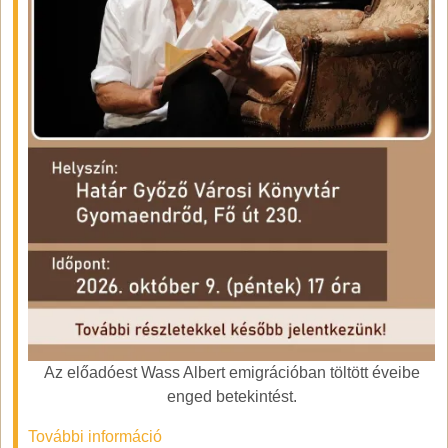
Az előadóest Wass Albert emigrációban töltött éveibe
enged betekintést.
További információ