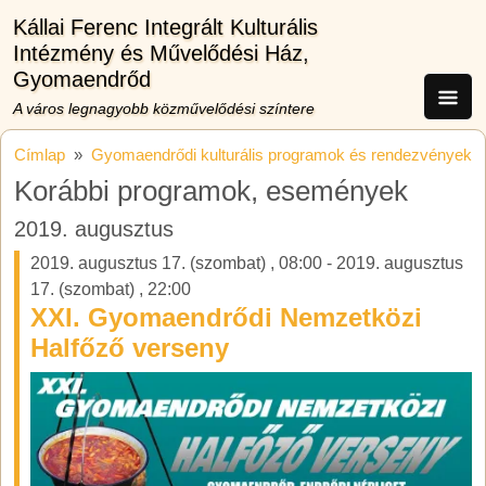
Ugrás a tartalomra
Kállai Ferenc Integrált Kulturális
Intézmény és Művelődési Ház,
Gyomaendrőd
A város legnagyobb közművelődési színtere
Címlap
Gyomaendrődi kulturális programok és rendezvények
Korábbi programok, események
2019. augusztus
2019. augusztus 17. (szombat)
,
08:00
-
2019. augusztus
17. (szombat)
,
22:00
XXI. Gyomaendrődi Nemzetközi
Halfőző verseny