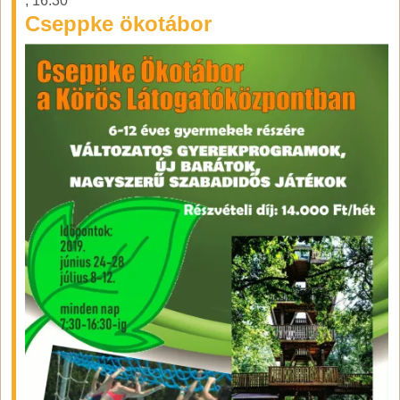
,
16:30
Cseppke ökotábor