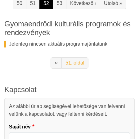
Következő oldal
Utolsó 
50
51
52
53
Következő ›
Utolsó »
Gyomaendrődi kulturális programok és
rendezvények
Jelenleg nincsen aktuális programajánlatunk.
Oldalszámozás
Előző oldal
‹‹
51. oldal
Kapcsolat
Kapcsolat
Az alábbi űrlap segítségével lehetősége van felvenni
velünk a kapcsolatot, vagy feltenni kérdéseit.
Saját név