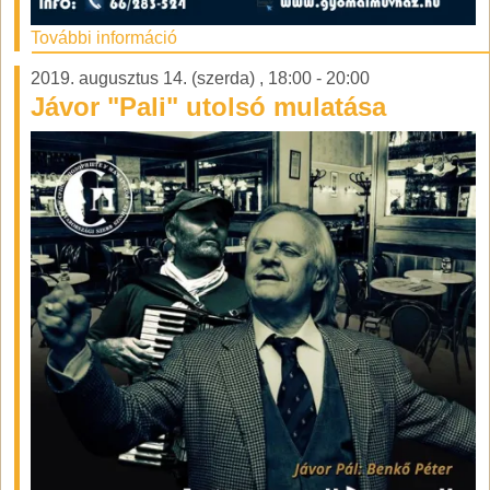
További információ
2019. augusztus 14. (szerda)
,
18:00
-
20:00
Jávor "Pali" utolsó mulatása