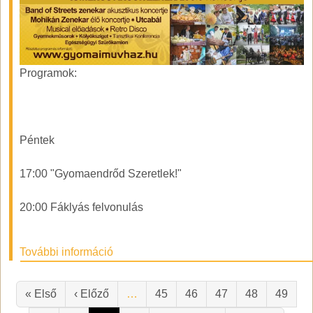
Programok:
Péntek
17:00 "Gyomaendrőd Szeretlek!"
20:00 Fáklyás felvonulás
További információ
Oldalszámozás
Első oldal
Előző oldal
« Első
‹ Előző
…
45
46
47
48
49