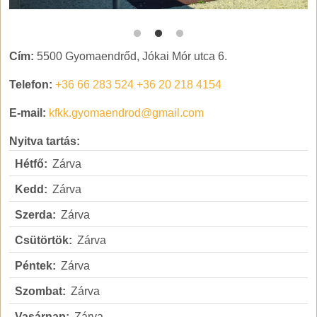
Körös Látogatóközpont
K
Cím:
5500 Gyomaendrőd, Jókai Mór utca 6.
Telefon:
+36 66 283 524
+36 20 218 4154
E-mail:
kfkk.gyomaendrod@gmail.com
Nyitva tartás:
Hétfő:
Zárva
Kedd:
Zárva
Szerda:
Zárva
Csütörtök:
Zárva
Péntek:
Zárva
Szombat:
Zárva
Vasárnap:
Zárva