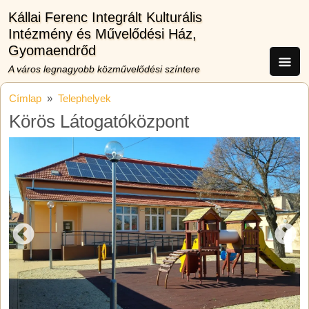
Ugrás a tartalomra
Kállai Ferenc Integrált Kulturális
Intézmény és Művelődési Ház,
Gyomaendrőd
A város legnagyobb közművelődési színtere
Címlap
Telephelyek
Körös Látogatóközpont