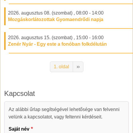
2026. augusztus 08. (szombat)
,
08:00
-
14:00
Mozgáskorlátozottak Gyomaendrődi napja
2026. augusztus 15. (szombat)
,
15:00
-
16:00
Zenér Nyár - Egy este a fonóban folkdélután
Oldalszámozás
Következő oldal
1. oldal
››
Kapcsolat
Az alábbi űrlap segítségével lehetősége van felvenni
Kapcsolat
velünk a kapcsolatot, vagy feltenni kérdéseit.
Saját név