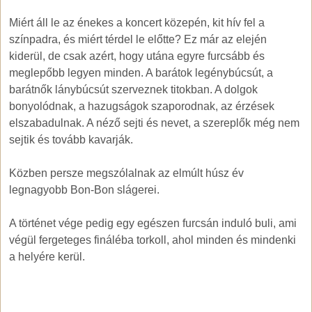
Miért áll le az énekes a koncert közepén, kit hív fel a
színpadra, és miért térdel le előtte? Ez már az elején
kiderül, de csak azért, hogy utána egyre furcsább és
meglepőbb legyen minden. A barátok legénybúcsút, a
barátnők lánybúcsút szerveznek titokban. A dolgok
bonyolódnak, a hazugságok szaporodnak, az érzések
elszabadulnak. A néző sejti és nevet, a szereplők még nem
sejtik és tovább kavarják.
Közben persze megszólalnak az elmúlt húsz év
legnagyobb Bon-Bon slágerei.
A történet vége pedig egy egészen furcsán induló buli, ami
végül fergeteges fináléba torkoll, ahol minden és mindenki
a helyére kerül.