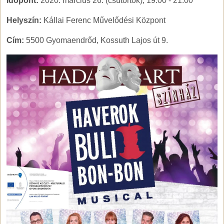
Időpont:
2020. március 26. (csütörtök), 19:00
-
21:00
Helyszín:
Kállai Ferenc Művelődési Központ
Cím:
5500 Gyomaendrőd, Kossuth Lajos út 9.