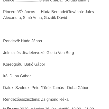
Bence.........................Gieler Csaba / Bordás Mihály
Pincérnő/Öltáncos......Háda BernadettTovábbá: Jalcs
Alexandra, Simó Anna, Gazdik Dávid
Rendező: Háda János
Jelmez és díszletervező: Gloria Von Berg
Koreográfu: Bakó Gábor
Író: Duba Gábor
Dalok: Szolnoki Péter/Török Tamás - Duba Gábor
Rendezőasszisztens: Zsigmond Réka