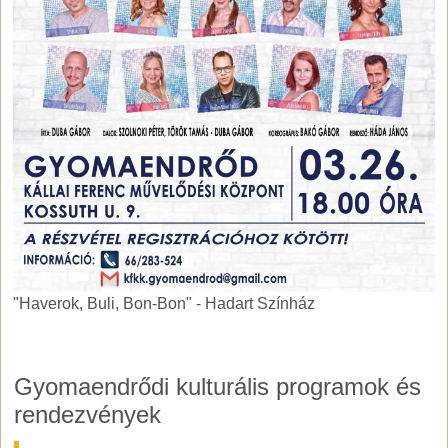
"Haverok, Buli, Bon-Bon" - Hadart Színház
"Haverok, Buli, Bon-Bon" - Hadart Színház
Gyomaendrődi kulturális programok és
rendezvények