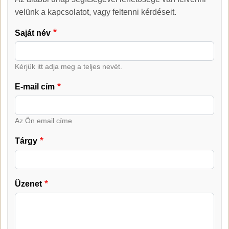
Kapcsolat
velünk a kapcsolatot, vagy feltenni kérdéseit.
Saját név
Kérjük itt adja meg a teljes nevét.
E-mail cím
Az Ön email címe
Tárgy
Üzenet