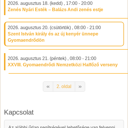
2026. augusztus 18. (kedd)
,
17:00
-
20:00
Zenés Nyári Esték – Balázs Andi zenés estje
2026. augusztus 20. (csütörtök)
,
08:00
-
21:00
Szent István király és az új kenyér ünnepe
Gyomaendrődön
2026. augusztus 21. (péntek)
,
08:00
-
21:00
XXVIII. Gyomaendrődi Nemzetközi Halfőző verseny
Oldalszámozás
Előző oldal
Következő oldal
‹‹
2. oldal
››
Kapcsolat
Az alábbi űrlap segítségével lehetősége van felvenni