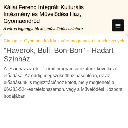
Ugrás a tartalomra
Kállai Ferenc Integrált Kulturális
Intézmény és Művelődési Ház,
Gyomaendrőd
A város legnagyobb közművelődési színtere
Címlap
Gyomaendrődi kulturális programok és rendezvények
"Haverok, Buli, Bon-Bon" - Hadart
Színház
A "Színház az élet.." című programsorozatunk következő
előadása. Az eddig megszokotthoz hasonlóan, ez az
előadásunk is regisztrációhoz kötött, mely megtehető a
66/283-524-es telefonszámon, vagy a Művelődési Központ
irodájában.