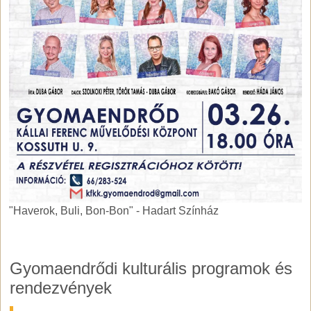
"Haverok, Buli, Bon-Bon" - Hadart Színház
"Haverok, Buli, Bon-Bon" - Hadart Színház
Gyomaendrődi kulturális programok és
rendezvények