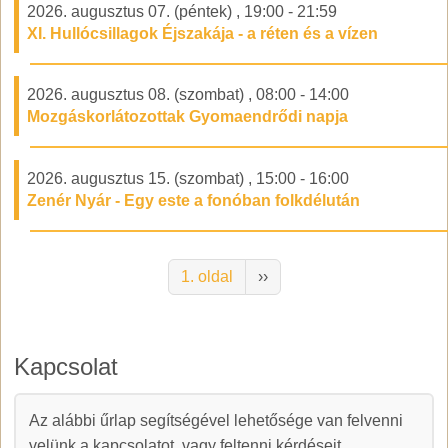
2026. augusztus 07. (péntek)
,
19:00
-
21:59
XI. Hullócsillagok Éjszakája - a réten és a vízen
2026. augusztus 08. (szombat)
,
08:00
-
14:00
Mozgáskorlátozottak Gyomaendrődi napja
2026. augusztus 15. (szombat)
,
15:00
-
16:00
Zenér Nyár - Egy este a fonóban folkdélután
Oldalszámozás
Következő oldal
1. oldal
››
Kapcsolat
Az alábbi űrlap segítségével lehetősége van felvenni
Kapcsolat
velünk a kapcsolatot, vagy feltenni kérdéseit.