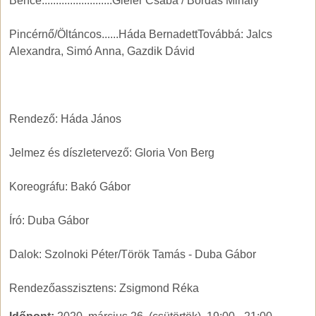
Bence.........................Gieler Csaba / Bordás Mihály
Pincérnő/Öltáncos......Háda BernadettTovábbá: Jalcs
Alexandra, Simó Anna, Gazdik Dávid
Rendező: Háda János
Jelmez és díszletervező: Gloria Von Berg
Koreográfu: Bakó Gábor
Író: Duba Gábor
Dalok: Szolnoki Péter/Török Tamás - Duba Gábor
Rendezőasszisztens: Zsigmond Réka