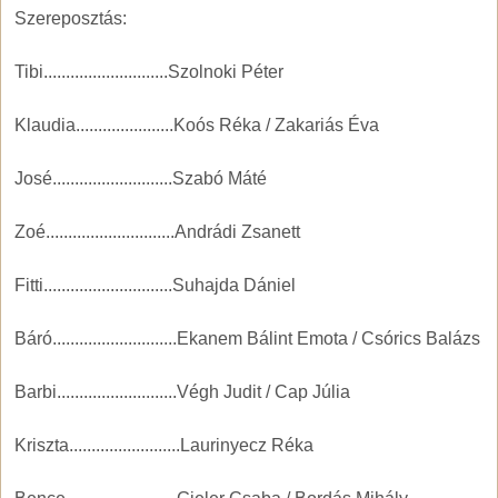
Szereposztás:
Tibi............................Szolnoki Péter
Klaudia......................Koós Réka / Zakariás Éva
José...........................Szabó Máté
Zoé.............................Andrádi Zsanett
Fitti.............................Suhajda Dániel
Báró............................Ekanem Bálint Emota / Csórics Balázs
Barbi...........................Végh Judit / Cap Júlia
Kriszta.........................Laurinyecz Réka