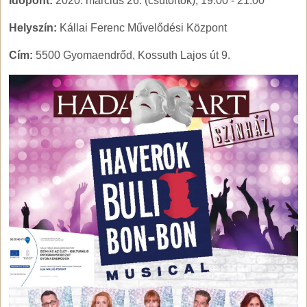
Időpont:
2020. március 26. (csütörtök), 19:00
-
21:00
Helyszín:
Kállai Ferenc Művelődési Központ
Cím:
5500 Gyomaendrőd, Kossuth Lajos út 9.