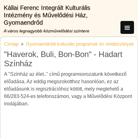
Ugrás a tartalomra
Kállai Ferenc Integrált Kulturális
Intézmény és Művelődési Ház,
Gyomaendrőd
A város legnagyobb közművelődési színtere
Címlap
Gyomaendrődi kulturális programok és rendezvények
"Haverok, Buli, Bon-Bon" - Hadart
Színház
A "Színház az élet.." című programsorozatunk következő
előadása. Az eddig megszokotthoz hasonlóan, ez az
előadásunk is regisztrációhoz kötött, mely megtehető a
66/283-524-es telefonszámon, vagy a Művelődési Központ
irodájában.