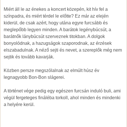
Miért áll le az énekes a koncert közepén, kit hív fel a
színpadra, és miért térdel le előtte? Ez már az elején
kiderül, de csak azért, hogy utána egyre furcsább és
meglepőbb legyen minden. A barátok legénybúcsút, a
barátnők lánybúcsút szerveznek titokban. A dolgok
bonyolódnak, a hazugságok szaporodnak, az érzések
elszabadulnak. A néző sejti és nevet, a szereplők még nem
sejtik és tovább kavarják.
Közben persze megszólalnak az elmúlt húsz év
legnagyobb Bon-Bon slágerei.
A történet vége pedig egy egészen furcsán induló buli, ami
végül fergeteges fináléba torkoll, ahol minden és mindenki
a helyére kerül.