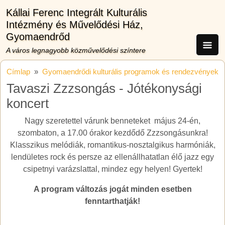
Ugrás a tartalomra
Kállai Ferenc Integrált Kulturális
Intézmény és Művelődési Ház,
Gyomaendrőd
A város legnagyobb közművelődési színtere
Címlap
Gyomaendrődi kulturális programok és rendezvények
Tavaszi Zzzsongás - Jótékonysági
koncert
Nagy szeretettel várunk benneteket május 24-én,
szombaton, a 17.00 órakor kezdődő Zzzsongásunkra!
Klasszikus melódiák, romantikus-nosztalgikus harmóniák,
lendületes rock és persze az ellenállhatatlan élő jazz egy
csipetnyi varázslattal, mindez egy helyen! Gyertek!
A program változás jogát minden esetben
fenntarthatják!