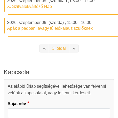
2026. szeptember 05. (szombat)
,
08:00
-
12:00
X. Szilvalekvárfőző Nap
2026. szeptember 09. (szerda)
,
15:00
-
16:00
Apák a padban, avagy túlélőkalauz szülőknek
Oldalszámozás
Előző oldal
Következő oldal
‹‹
3. oldal
››
Kapcsolat
Az alábbi űrlap segítségével lehetősége van felvenni
Kapcsolat
velünk a kapcsolatot, vagy feltenni kérdéseit.
Saját név