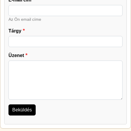
Az Ön email címe
Tárgy
Üzenet