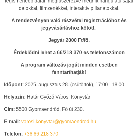
legismertebb dalai, megfűszerezve meghitt hangulatú saját
dalokkal, filmzenékkel, interaktív pillanatokkal.
A rendezvényen való részvétel regisztrációhoz és
jegyvásárláshoz kötött.
Jegyár 2000 Ft/fő.
Érdeklődni lehet a 66/218-370-es telefonszámon
A program változás jogát minden esetben
fenntarthatják!
Időpont:
2025. augusztus 28. (csütörtök), 17:00
-
18:00
Helyszín:
Határ Győző Városi Könyvtár
Cím:
5500 Gyomaendrőd, Fő út 230.
E-mail:
varosi.konyvtar@gyomaendrod.hu
Telefon:
+36 66 218 370