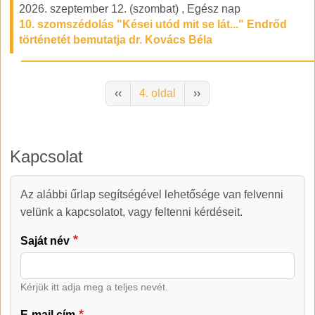
2026. szeptember 12. (szombat)
,
Egész nap
10. szomszédolás "Kései utód mit se lát..." Endrőd
történetét bemutatja dr. Kovács Béla
Oldalszámozás
Előző oldal
Következő oldal
‹‹
4. oldal
››
Kapcsolat
Az alábbi űrlap segítségével lehetősége van felvenni
Kapcsolat
velünk a kapcsolatot, vagy feltenni kérdéseit.
Saját név
Kérjük itt adja meg a teljes nevét.
E-mail cím