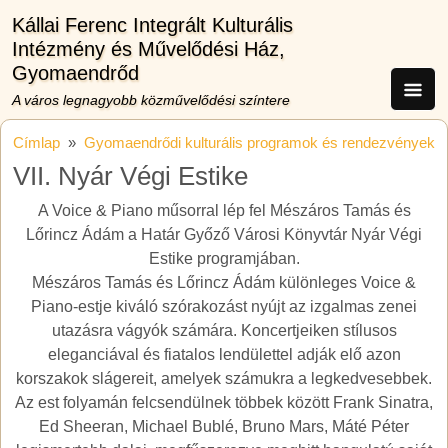
Ugrás a tartalomra
Kállai Ferenc Integrált Kulturális
Intézmény és Művelődési Ház,
Gyomaendrőd
A város legnagyobb közművelődési színtere
Címlap
Gyomaendrődi kulturális programok és rendezvények
VII. Nyár Végi Estike
A Voice & Piano műsorral lép fel Mészáros Tamás és
Lőrincz Ádám a Határ Győző Városi Könyvtár Nyár Végi
Estike programjában.
Mészáros Tamás és Lőrincz Ádám különleges Voice &
Piano-estje kiváló szórakozást nyújt az izgalmas zenei
utazásra vágyók számára. Koncertjeiken stílusos
eleganciával és fiatalos lendülettel adják elő azon
korszakok slágereit, amelyek számukra a legkedvesebbek.
Az est folyamán felcsendülnek többek között Frank Sinatra,
Ed Sheeran, Michael Bublé, Bruno Mars, Máté Péter